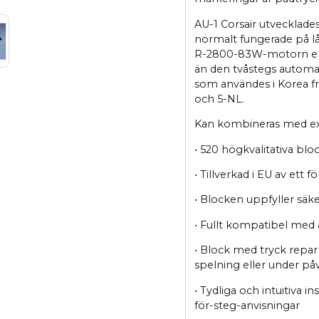
AU-1 Corsair utvecklade
normalt fungerade på lå
R-2800-83W-motorn en 
än den tvåstegs automat
som användes i Korea frå
och 5-NL.
Kan kombineras med e
• 520 högkvalitativa blo
• Tillverkad i EU av ett 
• Blocken uppfyller säk
• Fullt kompatibel med
• Block med tryck repar
spelning eller under p
• Tydliga och intuitiva i
för-steg-anvisningar