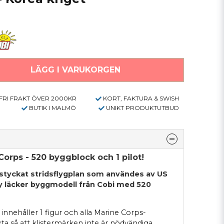
LÄGG I VARUKORGEN
FRI FRAKT ÖVER 2000KR
KORT, FAKTURA & SWISH
BUTIK I MALMÖ
UNIKT PRODUKTUTBUD
orps - 520 byggblock och 1 pilot!
styckat stridsflygplan som användes av US
Ny läcker byggmodell från Cobi med 520
 innehåller 1 figur och alla Marine Corps-
ta så att klistermärken inte är nödvändiga.