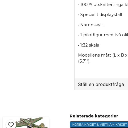
• 100 % utskrifter, inga 
• Speciellt displayställ
• Namnskylt
• 1 pilotfigur med två o
• 1:32 skala
Modellens mått (L x B x
(5,71").
Ställ en produktfråga
question
Fråga oss något om 
Relaterade kategorier
KOREA KRIGET & VIETNAM KRIGET
name