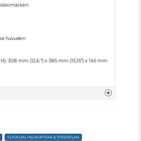
klistermärken
lika huvuden
 H): 308 mm (12,6 ") x 385 mm (15,15") x 145 mm
denna produkten...
FLYGPLAN, HELIKOPTRAR & STRIDSPLAN
email