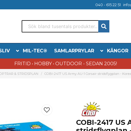
040 - 615 22 51
info
SLIV
MIL-TEC®
SAMLARPRYLAR
KÄNGOR
FRITID • HOBBY • OUTDOOR - SEDAN 2005!
KOPTRAR & STRIDSPLAN
COBI-2417 US Army AU-1 Corsair stridsflygplan - Korea
COBI-2417 US A
stridsflygplan 