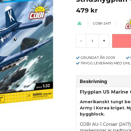
479 kr
COBI-2417
-
+
GRUNDAT ÅR 2005
TRYGG LEVERANS MED DHL
Beskrivning
Flygplan US Marine C
Amerikanskt tungt be
Army i Korea kriget. 
byggblock.
COBI AU-1 Corsair (2417)
markeringar är padtryck