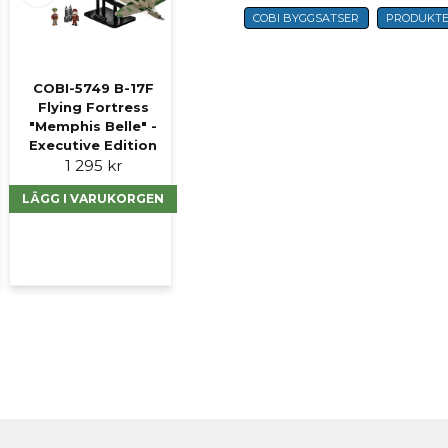
Namn
COBI BYGGSATSER
PRODUKT
COBI-5749 B-17F
Ja, ni får publicer
Flying Fortress
"Memphis Belle" -
Executive Edition
1 295 kr
LÄGG I VARUKORGEN