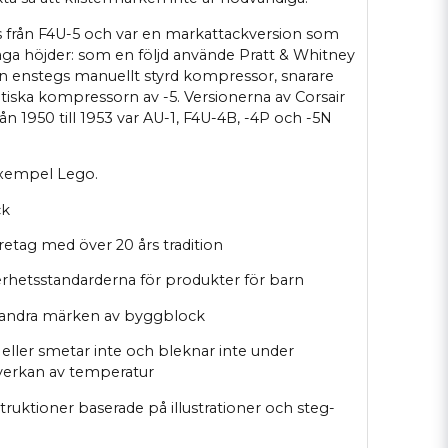
s från F4U-5 och var en markattackversion som
ga höjder: som en följd använde Pratt & Whitney
enstegs manuellt styrd kompressor, snarare
iska kompressorn av -5. Versionerna av Corsair
n 1950 till 1953 var AU-1, F4U-4B, -4P och -5N
xempel Lego.
ck
företag med över 20 års tradition
erhetsstandarderna för produkter för barn
 andra märken av byggblock
 eller smetar inte och bleknar inte under
åverkan av temperatur
nstruktioner baserade på illustrationer och steg-