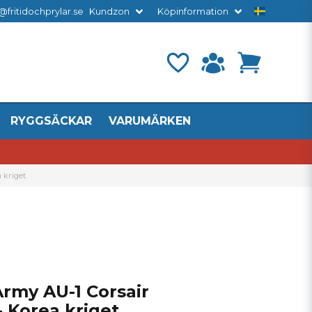
@fritidochprylar.se
Kundzon
Köpinformation
RYGGSÄCKAR
VARUMÄRKEN
 kriget
rmy AU-1 Corsair
- Korea kriget