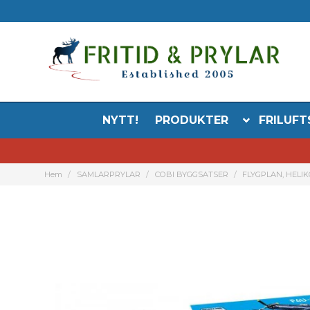
NYTT!
PRODUKTER
FRILUFT
Hem
SAMLARPRYLAR
COBI BYGGSATSER
FLYGPLAN, HELI