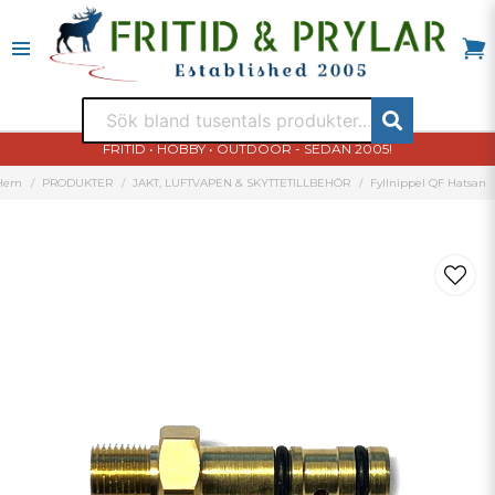
FRITID • HOBBY • OUTDOOR - SEDAN 2005!
Hem
PRODUKTER
JAKT, LUFTVAPEN & SKYTTETILLBEHÖR
Fyllnippel QF Hatsan