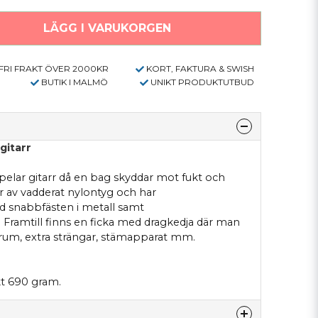
LÄGG I VARUKORGEN
FRI FRAKT ÖVER 2000KR
KORT, FAKTURA & SWISH
BUTIK I MALMÖ
UNIKT PRODUKTUTBUD
 gitarr
spelar gitarr då en bag skyddar mot fukt och
r av vadderat nylontyg och har
d snabbfästen i metall samt
. Framtill finns en ficka med dragkedja där man
trum, extra strängar, stämapparat mm.
kt 690 gram.