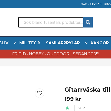
040 - 615 22 51
info
SLIV
MIL-TEC®
SAMLARPRYLAR
KÄNGOR
FRITID • HOBBY • OUTDOOR - SEDAN 2005!
Gitarrväska till
199 kr
2013