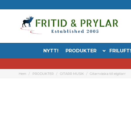
NYTT!
PRODUKTER
FRILUFT
Hem
PRODUKTER
GITARR MUSIK
Gitarrväska till elgitarr