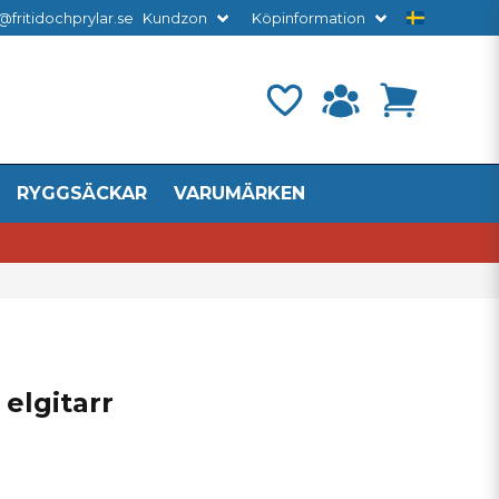
@fritidochprylar.se
Kundzon
Köpinformation
RYGGSÄCKAR
VARUMÄRKEN
 elgitarr