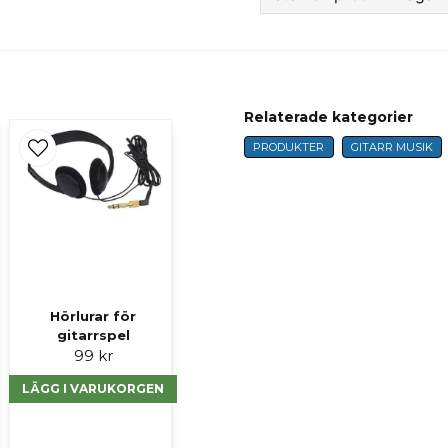
question
Fråga oss något om 
Relaterade kategorier
name
PRODUKTER
GITARR MUSIK
Namn
Ja, ni får publicer
Hörlurar för
gitarrspel
99 kr
LÄGG I VARUKORGEN