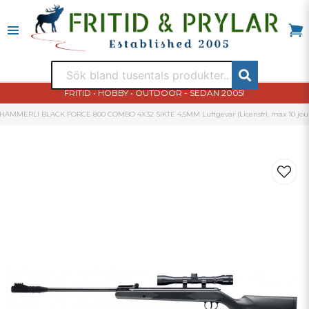
FRITID • HOBBY • OUTDOOR - SEDAN 2005!
HÄMMERLI BLACK FORCE 800 COMBO 4X32 SIKTE 4,5MM Luftgevär (Licensfri, max 10 joul