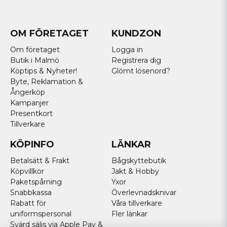
OM FÖRETAGET
KUNDZON
Om företaget
Logga in
Butik i Malmö
Registrera dig
Köptips & Nyheter!
Glömt lösenord?
Byte, Reklamation &
Ångerköp
Kampanjer
Presentkort
Tillverkare
KÖPINFO
LÄNKAR
Betalsätt & Frakt
Bågskyttebutik
Köpvillkor
Jakt & Hobby
Paketspårning
Yxor
Snabbkassa
Överlevnadsknivar
Rabatt för
Våra tillverkare
uniformspersonal
Fler länkar
Svärd säljs via Apple Pay &