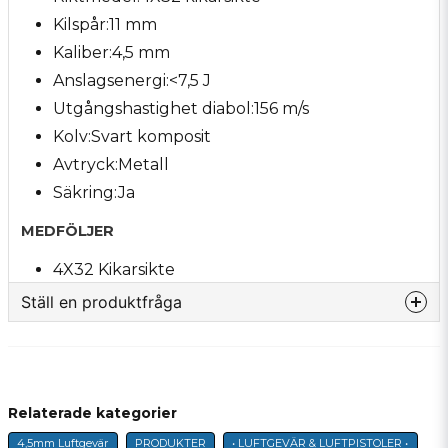
Kilspår:11 mm
Kaliber:4,5 mm
Anslagsenergi:<7,5 J
Utgångshastighet diabol:156 m/s
Kolv:Svart komposit
Avtryck:Metall
Säkring:Ja
MEDFÖLJER
4X32 Kikarsikte
Ställ en produktfråga
question
Fråga oss något om denna produkten...
Relaterade kategorier
4,5mm Luftgevär
PRODUKTER
• LUFTGEVÄR & LUFTPISTOLER •