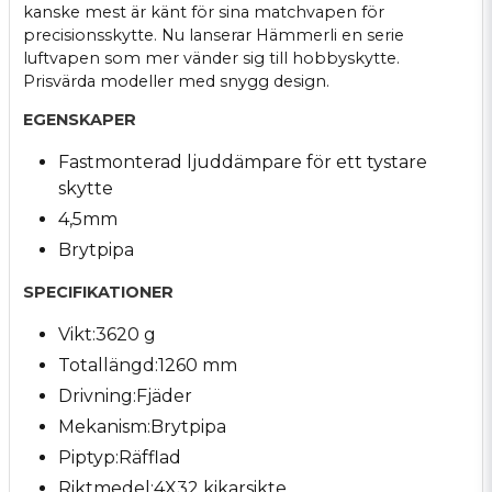
kanske mest är känt för sina matchvapen för
precisionsskytte. Nu lanserar Hämmerli en serie
luftvapen som mer vänder sig till hobbyskytte.
Prisvärda modeller med snygg design.
EGENSKAPER
Fastmonterad ljuddämpare för ett tystare
skytte
4,5mm
Brytpipa
SPECIFIKATIONER
Vikt:3620 g
Totallängd:1260 mm
Drivning:Fjäder
Mekanism:Brytpipa
Piptyp:Räfflad
Riktmedel:4X32 kikarsikte