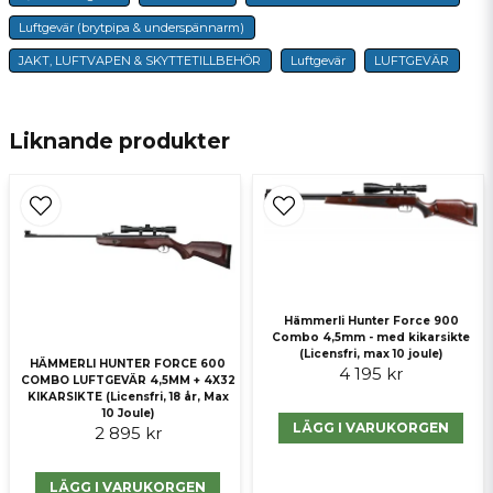
name
Namn
Luftgevär (brytpipa & underspännarm)
JAKT, LUFTVAPEN & SKYTTETILLBEHÖR
Luftgevär
LUFTGEVÄR
email
E-postadress
Liknande produkter
Ja, ni får publicera min fråga
Hämmerli Hunter Force 900
Combo 4,5mm - med kikarsikte
(Licensfri, max 10 joule)
HÄMMERLI HUNTER FORCE 600
4 195 kr
COMBO LUFTGEVÄR 4,5MM + 4X32
KIKARSIKTE (Licensfri, 18 år, Max
Skicka fråga
10 Joule)
LÄGG I VARUKORGEN
2 895 kr
LÄGG I VARUKORGEN