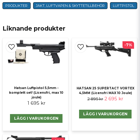
PRODUKTER
JAKT, LUFTVAPEN & SKYTTETILLBEHÖR
LUFTPISTOL
name
Namn
Liknande produkter
email
E-postadress
-7%
Ja, ni får publicera min fråga
Hatsan Luftpistol 5,5mm -
HATSAN 25 SUPERTACT VORTEX
komplett set! (Licensfri, max 10
4,5MM (Licensfri MAX 10 Joule)
joule)
2 695 kr
2 895 kr
1 695 kr
LÄGG I VARUKORGEN
LÄGG I VARUKORGEN
Skicka fråga