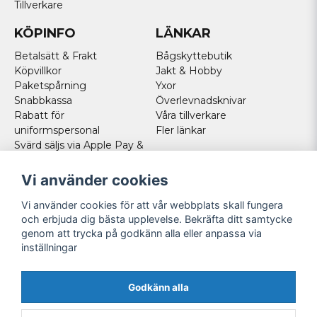
Tillverkare
KÖPINFO
LÄNKAR
Betalsätt & Frakt
Bågskyttebutik
Köpvillkor
Jakt & Hobby
Paketspårning
Yxor
Snabbkassa
Överlevnadsknivar
Rabatt för
Våra tillverkare
uniformspersonal
Fler länkar
Svärd säljs via Apple Pay &
Paypal - Köp här!
Norska kunder
Vi använder cookies
Cookies
Vi använder cookies för att vår webbplats skall fungera
FÖLJ OSS
och erbjuda dig bästa upplevelse. Bekräfta ditt samtycke
genom att trycka på godkänn alla eller anpassa via
Facebook
inställningar
Instagram
Youtube
Godkänn alla
Twitter