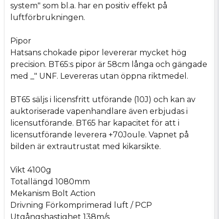
system" som bl.a. har en positiv effekt på
luftförbrukningen.
Pipor
Hatsans chokade pipor levererar mycket hög
precision. BT65:s pipor är 58cm långa och gängade
med _" UNF. Levereras utan öppna riktmedel.
BT65 säljs i licensfritt utförande (10J) och kan av
auktoriserade vapenhandlare även erbjudas i
licensutförande. BT65 har kapacitet för att i
licensutförande leverera +70Joule. Vapnet på
bilden är extrautrustat med kikarsikte.
Vikt 4100g
Totallängd 1080mm
Mekanism Bolt Action
Drivning Förkomprimerad luft / PCP
Utgångshastighet 138m/s