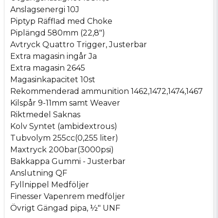
Anslagsenergi 10J
Piptyp Räfflad med Choke
Piplängd 580mm (22,8")
Avtryck Quattro Trigger, Justerbar
Extra magasin ingår Ja
Extra magasin 2645
Magasinkapacitet 10st
Rekommenderad ammunition 1462,1472,1474,1467
Kilspår 9-11mm samt Weaver
Riktmedel Saknas
Kolv Syntet (ambidextrous)
Tubvolym 255cc(0,255 liter)
Maxtryck 200bar(3000psi)
Bakkappa Gummi - Justerbar
Anslutning QF
Fyllnippel Medföljer
Finesser Vapenrem medföljer
Övrigt Gängad pipa, ½" UNF