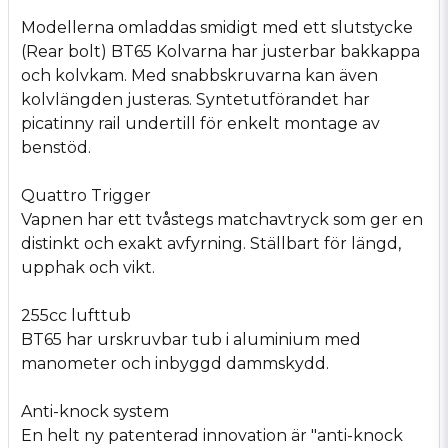
Modellerna omladdas smidigt med ett slutstycke
(Rear bolt) BT65 Kolvarna har justerbar bakkappa
och kolvkam. Med snabbskruvarna kan även
kolvlängden justeras. Syntetutförandet har
picatinny rail undertill för enkelt montage av
benstöd.
Quattro Trigger
Vapnen har ett tvåstegs matchavtryck som ger en
distinkt och exakt avfyrning. Ställbart för längd,
upphak och vikt.
255cc lufttub
BT65 har urskruvbar tub i aluminium med
manometer och inbyggd dammskydd.
Anti-knock system
En helt ny patenterad innovation är "anti-knock