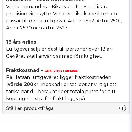
Vi rekommenderar Kikarsikte för ytterligare
precision vid skytte. Vi har 4 olika kikarsikte som
passar till detta luftgevär. Art nr 2532, Artnr 2501,
Artnr 2530 och artnr 2523.
18 års gräns
Luftgevär säljs endast till personer över 18 år.
Geväret skall användas med försiktighet.
Fraktkostnad -
OBS! Viktigt att läsa.
På Hatsan luftgeväret ligger fraktkostnaden
(
värde 200kr
) inbakad i priset, det är viktigt att
tänka när du beräknar det totala priset för ditt
köp. Inget extra för frakt läggs på.
Ställ en produktfråga
question
Fråga oss något om denna produkten...