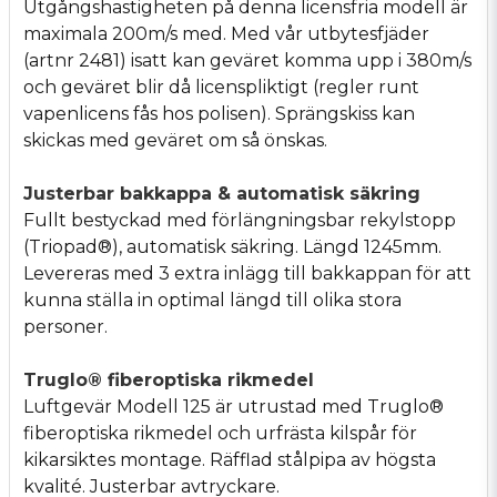
Utgångshastigheten på denna licensfria modell är
maximala 200m/s med. Med vår utbytesfjäder
(artnr 2481) isatt kan geväret komma upp i 380m/s
och geväret blir då licenspliktigt (regler runt
vapenlicens fås hos polisen). Sprängskiss kan
skickas med geväret om så önskas.
Justerbar bakkappa & automatisk säkring
Fullt bestyckad med förlängningsbar rekylstopp
(Triopad®), automatisk säkring. Längd 1245mm.
Levereras med 3 extra inlägg till bakkappan för att
kunna ställa in optimal längd till olika stora
personer.
Truglo® fiberoptiska rikmedel
Luftgevär Modell 125 är utrustad med Truglo®
fiberoptiska rikmedel och urfrästa kilspår för
kikarsiktes montage. Räfflad stålpipa av högsta
kvalité. Justerbar avtryckare.