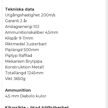
Tekniska data
Utgångshastighet 200m/s
Garanti 2 år
Anslagsenergi 10J
Ammunitionskaliber 4,5mm
Kilspår 9-11mm
Riktmedel Justerbart
Piplängd 500mm
Piptyp Räfflad
Mekanism Brytpipa
Konstruktion Metall
Totallängd 1245mm
Vikt 3650g
Ammunition
4,5 mm Diabolo kulor.
Kikarsikte - ökad träffsäkerhet