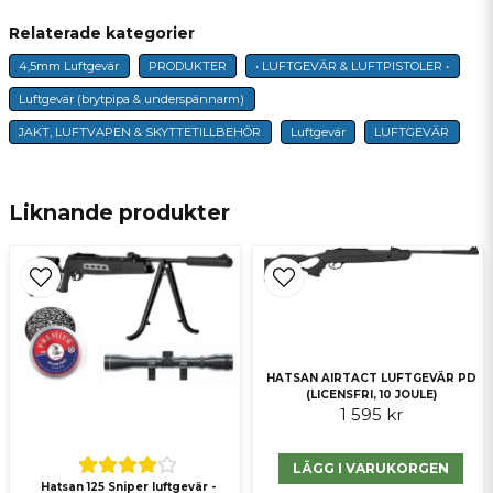
Relaterade kategorier
4,5mm Luftgevär
PRODUKTER
• LUFTGEVÄR & LUFTPISTOLER •
name
Namn
Luftgevär (brytpipa & underspännarm)
JAKT, LUFTVAPEN & SKYTTETILLBEHÖR
Luftgevär
LUFTGEVÄR
email
E-postadress
Liknande produkter
Ja, ni får publicera min fråga
HATSAN AIRTACT LUFTGEVÄR PD
(LICENSFRI, 10 JOULE)
1 595 kr
LÄGG I VARUKORGEN
Skicka fråga
Hatsan 125 Sniper luftgevär -