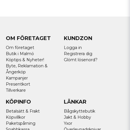
OM FÖRETAGET
KUNDZON
Om företaget
Logga in
Butik i Malmö
Registrera dig
Köptips & Nyheter!
Glömt lösenord?
Byte, Reklamation &
Ångerköp
Kampanjer
Presentkort
Tillverkare
KÖPINFO
LÄNKAR
Betalsätt & Frakt
Bågskyttebutik
Köpvillkor
Jakt & Hobby
Paketspårning
Yxor
Snabbkassa
Överlevnadsknivar