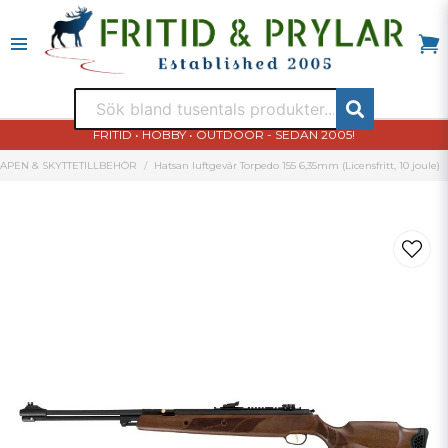
FRITID • HOBBY • OUTDOOR - SEDAN 2005!
VAPEN & SKYTTETILLBEHÖR
Hatsan luftgevär Torpedo 155 6,35mm (Licensfritt, 10 joule)