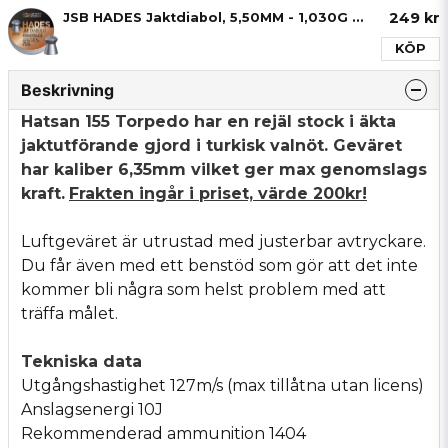
249 kr
JSB HADES Jaktdiabol, 5,50MM - 1,030G - 500ST
KÖP
Beskrivning
Hatsan 155 Torpedo har en rejäl stock i äkta
jaktutförande gjord i turkisk valnöt. Geväret
har kaliber 6,35mm vilket ger max genomslags
kraft.
Frakten ingår i priset, värde 200kr!
Luftgeväret är utrustad med justerbar avtryckare.
Du får även med ett benstöd som gör att det inte
kommer bli några som helst problem med att
träffa målet.
Tekniska data
Utgångshastighet 127m/s (max tillåtna utan licens)
Anslagsenergi 10J
Rekommenderad ammunition 1404