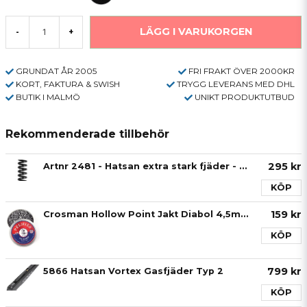
LÄGG I VARUKORGEN
-
+
GRUNDAT ÅR 2005
FRI FRAKT ÖVER 2000KR
KORT, FAKTURA & SWISH
TRYGG LEVERANS MED DHL
BUTIK I MALMÖ
UNIKT PRODUKTUTBUD
Rekommenderade tillbehör
295 kr
Artnr 2481 - Hatsan extra stark fjäder - 380 m/s (Licensfri)
KÖP
159 kr
Crosman Hollow Point Jakt Diabol 4,5mm - 500st
KÖP
799 kr
5866 Hatsan Vortex Gasfjäder Typ 2
KÖP