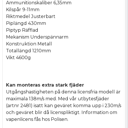
Ammunitionskaliber 6,35mm
Kilspår 9-11mm
Riktmedel Justerbart
Piplängd 430mm
Piptyp Räfflad
Mekanism Underspännarm
Konstruktion Metall
Totallängd 1210mm
Vikt 4600g
Kan monteras extra stark fjäder
Utgångshastigheten på denna licensfria modell är
maximala 138m/s med. Med vår utbytesfjäder
(artnr 2481) isatt kan geväret komma upp i 230m/s
och geväret blir då licenspliktigt. Information om
vapenlicens fås hos Polisen.