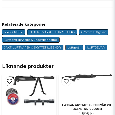
question
Fråga oss något om denna produkten...
Relaterade kategorier
PRODUKTER
• LUFTGEVÄR & LUFTPISTOLER •
6,35mm Luftgevär
name
Namn
Luftgevär (brytpipa & underspännarm)
JAKT, LUFTVAPEN & SKYTTETILLBEHÖR
Luftgevär
LUFTGEVÄR
email
E-postadress
Liknande produkter
Ja, ni får publicera min fråga
HATSAN AIRTACT LUFTGEVÄR PD
(LICENSFRI, 10 JOULE)
1 595 kr