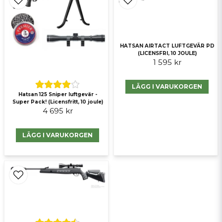
Ja, ni får publicera min fråga
HATSAN AIRTACT LUFTGEVÄR PD
(LICENSFRI, 10 JOULE)
1 595 kr
LÄGG I VARUKORGEN
Hatsan 125 Sniper luftgevär -
Super Pack! (Licensfritt, 10 joule)
4 695 kr
Skicka fråga
LÄGG I VARUKORGEN