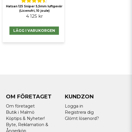
Hatsan 125 Sniper 5,5mm luftgevär
(Licensfri, 10 joule)
4 125 kr
LÄGG I VARUKORGEN
OM FÖRETAGET
KUNDZON
Om företaget
Logga in
Butik i Malmö
Registrera dig
Köptips & Nyheter!
Glömt lösenord?
Byte, Reklamation &
Ångerköp