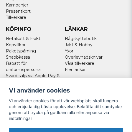
Kampanjer
Presentkort
Tillverkare
KÖPINFO
LÄNKAR
Betalsätt & Frakt
Bågskyttebutik
Köpvillkor
Jakt & Hobby
Paketspårning
Yxor
Snabbkassa
Överlevnadsknivar
Rabatt för
Våra tillverkare
uniformspersonal
Fler länkar
Svärd säljs via Apple Pay &
Paypal - Köp här!
Norska kunder
Vi använder cookies
Cookies
Vi använder cookies för att vår webbplats skall fungera
FÖLJ OSS
och erbjuda dig bästa upplevelse. Bekräfta ditt samtycke
genom att trycka på godkänn alla eller anpassa via
Facebook
inställningar
Instagram
Youtube