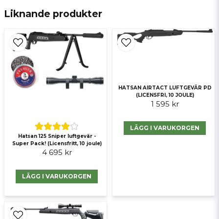
Liknande produkter
email
E-postadress
Ja, ni får publicera min fråga
HATSAN AIRTACT LUFTGEVÄR PD
(LICENSFRI, 10 JOULE)
1 595 kr
LÄGG I VARUKORGEN
Hatsan 125 Sniper luftgevär -
Super Pack! (Licensfritt, 10 joule)
4 695 kr
Skicka fråga
LÄGG I VARUKORGEN