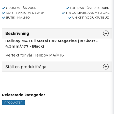
GRUNDAT ÅR 2005
FRI FRAKT ÖVER 2000KR
KORT, FAKTURA & SWISH
TRYGG LEVERANS MED DHL
BUTIK I MALMÖ
UNIKT PRODUKTUTBUD
Beskrivning
HellBoy M4 Full Metal Co2 Magazine (18 Skott -
4.5mm/.177 - Black)
Perfekt för vår
Hellboy M4/M16
.
Ställ en produktfråga
question
Fråga oss något om denna produkten...
Relaterade kategorier
PRODUKTER
name
Namn