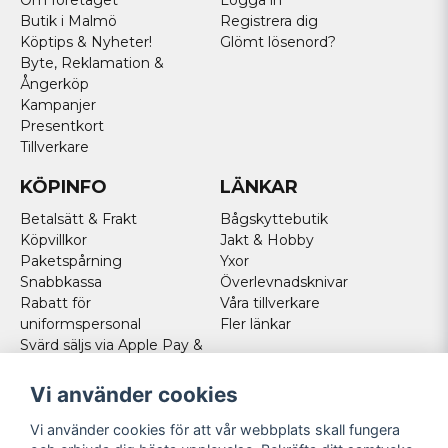
Om företaget
Logga in
Butik i Malmö
Registrera dig
Köptips & Nyheter!
Glömt lösenord?
Byte, Reklamation &
Ångerköp
Kampanjer
Presentkort
Tillverkare
KÖPINFO
LÄNKAR
Betalsätt & Frakt
Bågskyttebutik
Köpvillkor
Jakt & Hobby
Paketspårning
Yxor
Snabbkassa
Överlevnadsknivar
Rabatt för
Våra tillverkare
uniformspersonal
Fler länkar
Svärd säljs via Apple Pay &
Paypal - Köp här!
Norska kunder
Vi använder cookies
Cookies
Vi använder cookies för att vår webbplats skall fungera