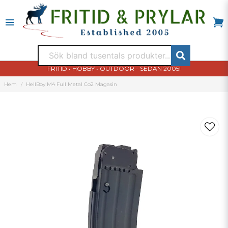
FRITID • HOBBY • OUTDOOR - SEDAN 2005!
Hem
HellBoy M4 Full Metal Co2 Magasin