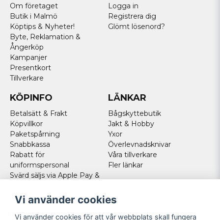
Om företaget
Logga in
Butik i Malmö
Registrera dig
Köptips & Nyheter!
Glömt lösenord?
Byte, Reklamation &
Ångerköp
Kampanjer
Presentkort
Tillverkare
KÖPINFO
LÄNKAR
Betalsätt & Frakt
Bågskyttebutik
Köpvillkor
Jakt & Hobby
Paketspårning
Yxor
Snabbkassa
Överlevnadsknivar
Rabatt för
Våra tillverkare
uniformspersonal
Fler länkar
Svärd säljs via Apple Pay &
Paypal - Köp här!
Norska kunder
Vi använder cookies
Cookies
Vi använder cookies för att vår webbplats skall fungera