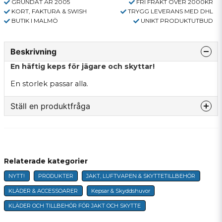
GRUNDAT ÅR 2005
FRI FRAKT ÖVER 2000KR
KORT, FAKTURA & SWISH
TRYGG LEVERANS MED DHL
BUTIK I MALMÖ
UNIKT PRODUKTUTBUD
Beskrivning
En häftig keps för jägare och skyttar!
En storlek passar alla.
Ställ en produktfråga
question
Fråga oss något om denna produkten...
Relaterade kategorier
NYTT!
PRODUKTER
JAKT, LUFTVAPEN & SKYTTETILLBEHÖR
name
Namn
KLÄDER & ACCESSOARER
Kepsar & Skyddshuvor
KLÄDER OCH TILLBEHÖR FÖR JAKT OCH SKYTTE
email