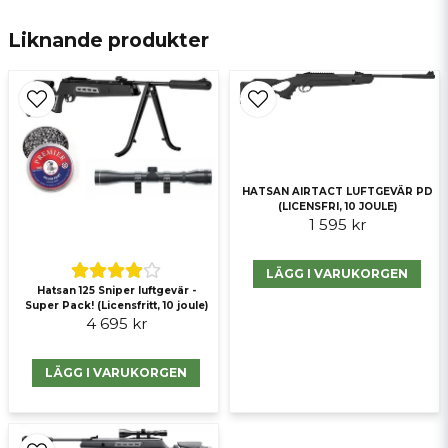
E-postadress
Liknande produkter
Ja, ni får publicera min fråga
HATSAN AIRTACT LUFTGEVÄR PD
(LICENSFRI, 10 JOULE)
1 595 kr
LÄGG I VARUKORGEN
Skicka fråga
Hatsan 125 Sniper luftgevär -
Super Pack! (Licensfritt, 10 joule)
4 695 kr
LÄGG I VARUKORGEN