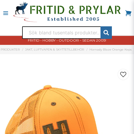
FRITID • HOBBY • OUTDOOR - SEDAN 2005!
PRODUKTER
JAKT, LUFTVAPEN & SKYTTETILLBEHÖR
Hornady Blaze Orange Keps