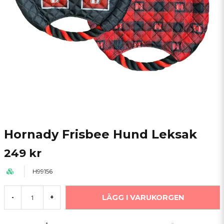
Hornady Frisbee Hund Leksak
249 kr
H99156
LÄGG I VARUKORGEN
-
+