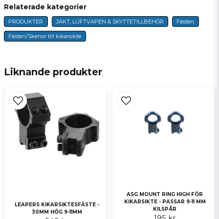
Relaterade kategorier
PRODUKTER
JAKT, LUFTVAPEN & SKYTTETILLBEHÖR
Fästen
name
Namn
Fästen/Skenor till kikarsikte
email
E-postadress
Liknande produkter
Ja, ni får publicera min fråga
ASG MOUNT RING HIGH FÖR
KIKARSIKTE - PASSAR 9-11 MM
Skicka fråga
LEAPERS KIKARSIKTESFÄSTE -
KILSPÅR
30MM HÖG 9-11MM
195 kr