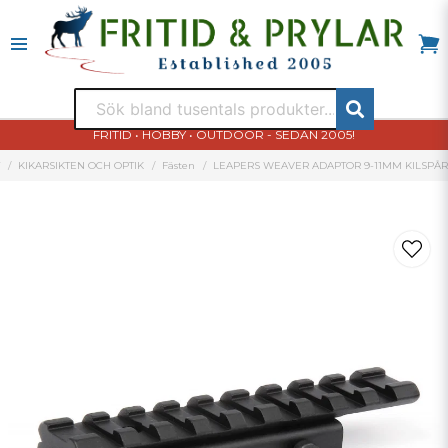
FRITID • HOBBY • OUTDOOR - SEDAN 2005!
KIKARSIKTEN OCH OPTIK
Fästen
LEAPERS WEAVER ADAPTOR 9-11MM KILSPÅR