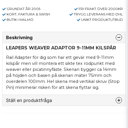
GRUNDAT ÅR 2005
FRI FRAKT ÖVER 2000KR
KORT, FAKTURA & SWISH
TRYGG LEVERANS MED DHL
BUTIK I MALMÖ
UNIKT PRODUKTUTBUD
Beskrivning
LEAPERS WEAVER ADAPTOR 9-11MM KILSPÅR
Rail Adapter för dig som har ett gevär med 9-11mm
kilspår men vill montera ett sikte tex rödpunkt med
weaver eller picatinnyfäste. Skenan bygger ca 14mm
på höjden och basen på skenan mäter 75mm och
överdelen 100mm. Hel skena med vertikal skruv (Stop
Pin) minimerar risken för att skena flyttar sig.
Ställ en produktfråga
question
Fråga oss något om denna produkten...