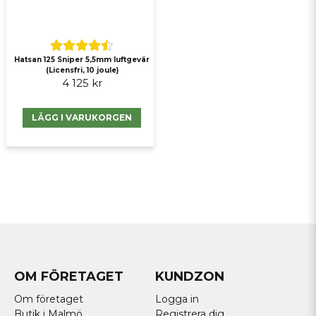
Hatsan 125 Sniper 5,5mm luftgevär
(Licensfri, 10 joule)
4 125 kr
LÄGG I VARUKORGEN
OM FÖRETAGET
KUNDZON
Om företaget
Logga in
Butik i Malmö
Registrera dig