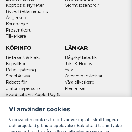
Köptips & Nyheter!
Glömt lösenord?
Byte, Reklamation &
Ångerköp
Kampanjer
Presentkort
Tillverkare
KÖPINFO
LÄNKAR
Betalsätt & Frakt
Bågskyttebutik
Köpvillkor
Jakt & Hobby
Paketspårning
Yxor
Snabbkassa
Överlevnadsknivar
Rabatt för
Våra tillverkare
uniformspersonal
Fler länkar
Svärd säljs via Apple Pay &
Paypal - Köp här!
Norska kunder
Vi använder cookies
Cookies
Vi använder cookies för att vår webbplats skall fungera
FÖLJ OSS
och erbjuda dig bästa upplevelse. Bekräfta ditt samtycke
genom att trycka på godkänn alla eller anpassa via