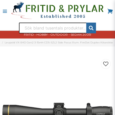
FRITID • HOBBY • OUTDOOR - SEDAN 2005!
Leupold VX-5HD Gen2 3-15x44 CDS-SZL2 Side Focus Illum. FireDot Duplex Kikarsikte