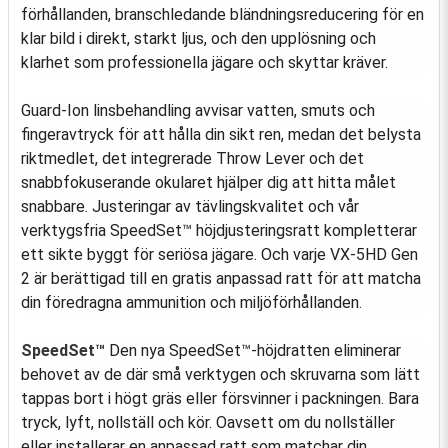
förhållanden, branschledande bländningsreducering för en
klar bild i direkt, starkt ljus, och den upplösning och
klarhet som professionella jägare och skyttar kräver.
Guard-Ion linsbehandling avvisar vatten, smuts och
fingeravtryck för att hålla din sikt ren, medan det belysta
riktmedlet, det integrerade Throw Lever och det
snabbfokuserande okularet hjälper dig att hitta målet
snabbare. Justeringar av tävlingskvalitet och vår
verktygsfria SpeedSet™ höjdjusteringsratt kompletterar
ett sikte byggt för seriösa jägare. Och varje VX-5HD Gen
2 är berättigad till en gratis anpassad ratt för att matcha
din föredragna ammunition och miljöförhållanden.
SpeedSet™
Den nya SpeedSet™-höjdratten eliminerar
behovet av de där små verktygen och skruvarna som lätt
tappas bort i högt gräs eller försvinner i packningen. Bara
tryck, lyft, nollställ och kör. Oavsett om du nollställer
eller installerar en anpassad ratt som matchar din