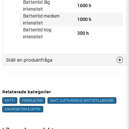
Batteritid låg
1600 h
intensitet
Batteritid medium
1000 h
intensitet
Batteritid hög
300 h
intensitet
Ställ en produktfråga
question
Fråga oss något om denna produkten...
Relaterade kategorier
NYTT!
PRODUKTER
JAKT, LUFTVAPEN & SKYTTETILLBEHÖR
name
Namn
KIKARSIKTEN & OPTIK
email
E-postadress