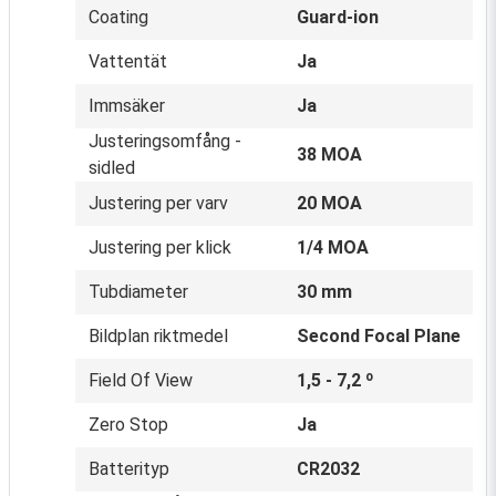
Coating
Guard-ion
Vattentät
Ja
Immsäker
Ja
Justeringsomfång -
38 MOA
sidled
Justering per varv
20 MOA
Justering per klick
1/4 MOA
Tubdiameter
30 mm
Bildplan riktmedel
Second Focal Plane
Field Of View
1,5 - 7,2 º
Zero Stop
Ja
Batterityp
CR2032