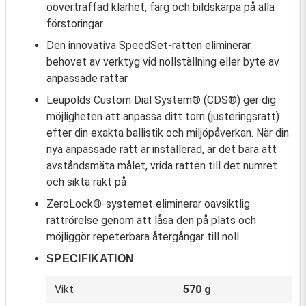
oöverträffad klarhet, färg och bildskärpa på alla
förstoringar
Den innovativa SpeedSet-ratten eliminerar
behovet av verktyg vid nollställning eller byte av
anpassade rattar
Leupolds Custom Dial System® (CDS®) ger dig
möjligheten att anpassa ditt torn (justeringsratt)
efter din exakta ballistik och miljöpåverkan. När din
nya anpassade ratt är installerad, är det bara att
avståndsmäta målet, vrida ratten till det numret
och sikta rakt på
ZeroLock®-systemet eliminerar oavsiktlig
rattrörelse genom att låsa den på plats och
möjliggör repeterbara återgångar till noll
SPECIFIKATION
Vikt
570 g