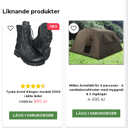
email
E-postadress
Liknande produkter
-18%
Ja, ni får publicera min fråga
Miltec Armétält för 6 personer - 4
Skicka fråga
ventilationsfönster med myggnät
Tyska Armé Kängor modell 2000
& 2 ingångar
i äkta läder
4 495 kr
895 kr
1 095 kr
LÄGG I VARUKORGEN
LÄGG I VARUKORGEN