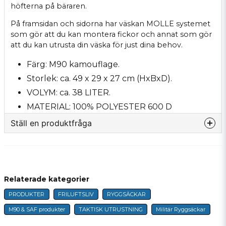
höfterna på bäraren.
På framsidan och sidorna har väskan MOLLE systemet
som gör att du kan montera fickor och annat som gör
att du kan utrusta din väska för just dina behov.
F
ärg: M90 kamouflage.
Storlek: ca. 49 x 29 x 27 cm (HxBxD).
VOLYM: ca. 38 LITER.
MATERIAL: 100% POLYESTER 600 D
Ställ en produktfråga
question
Fråga oss något om denna produkten...
Relaterade kategorier
PRODUKTER
FRILUFTSLIV
RYGGSÄCKAR
name
Namn
M90 & SAF produkter
TAKTISK UTRUSTNING
Militär Ryggsäckar