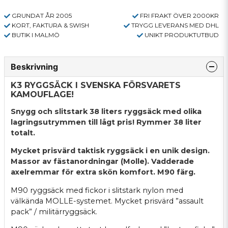
GRUNDAT ÅR 2005
FRI FRAKT ÖVER 2000KR
KORT, FAKTURA & SWISH
TRYGG LEVERANS MED DHL
BUTIK I MALMÖ
UNIKT PRODUKTUTBUD
Beskrivning
K3 RYGGSÄCK I SVENSKA FÖRSVARETS
KAMOUFLAGE!
Snygg och slitstark 38 liters ryggsäck med olika
lagringsutrymmen till lågt pris! Rymmer 38 liter
totalt.
Mycket prisvärd taktisk ryggsäck i en unik design.
Massor av fästanordningar (Molle). Vadderade
axelremmar för extra skön komfort. M90 färg.
M90 ryggsäck med fickor i slitstark nylon med
välkända MOLLE-systemet. Mycket prisvärd ”assault
pack” / militärryggsäck.