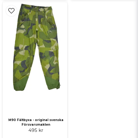
M90 Fältbyxa - original svenska
Försvarsmakten
495 kr