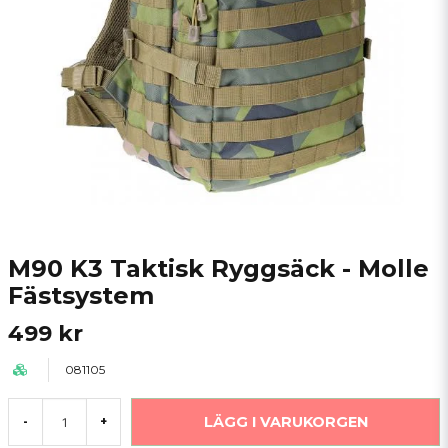
M90 K3 Taktisk Ryggsäck - Molle
Fästsystem
499 kr
081105
LÄGG I VARUKORGEN
-
+