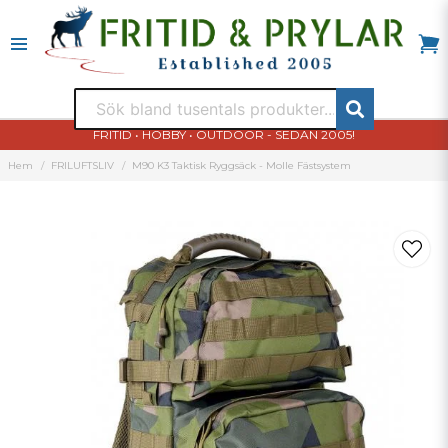
FRITID • HOBBY • OUTDOOR - SEDAN 2005!
Hem
FRILUFTSLIV
M90 K3 Taktisk Ryggsäck - Molle Fästsystem