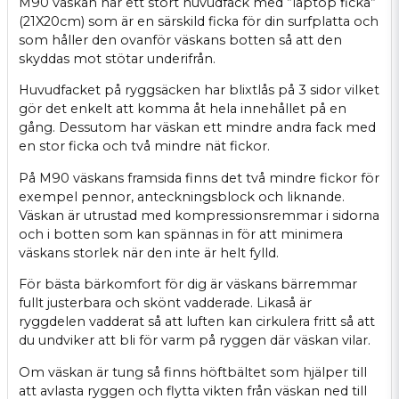
M90 väskan har ett stort huvudfack med ”laptop ficka”
(21X20cm) som är en särskild ficka för din surfplatta och
som håller den ovanför väskans botten så att den
skyddas mot stötar underifrån.
Huvudfacket på ryggsäcken har blixtlås på 3 sidor vilket
gör det enkelt att komma åt hela innehållet på en
gång. Dessutom har väskan ett mindre andra fack med
en stor ficka och två mindre nät fickor.
På M90 väskans framsida finns det två mindre fickor för
exempel pennor, anteckningsblock och liknande.
Väskan är utrustad med kompressionsremmar i sidorna
och i botten som kan spännas in för att minimera
väskans storlek när den inte är helt fylld.
För bästa bärkomfort för dig är väskans bärremmar
fullt justerbara och skönt vadderade. Likaså är
ryggdelen vadderat så att luften kan cirkulera fritt så att
du undviker att bli för varm på ryggen där väskan vilar.
Om väskan är tung så finns höftbältet som hjälper till
att avlasta ryggen och flytta vikten från väskan ned till