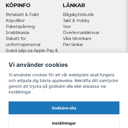
KÖPINFO
LÄNKAR
Betalsätt & Frakt
Bågskyttebutik
Köpvillkor
Jakt & Hobby
Paketspårning
Yxor
Snabbkassa
Överlevnadsknivar
Rabatt för
Våra tillverkare
uniformspersonal
Fler länkar
Svärd säljs via Apple Pay &
Paypal - Köp här!
Norska kunder
Vi använder cookies
Cookies
Vi använder cookies för att vår webbplats skall fungera
FÖLJ OSS
och erbjuda dig bästa upplevelse. Bekräfta ditt samtycke
genom att trycka på godkänn alla eller anpassa via
Facebook
inställningar
Instagram
Youtube
Godkänn alla
Twitter
Inställningar