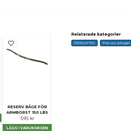
name
Namn
Relaterade kategorier
PRODUKTER
Pilar och pilkoger
Ja, ni får publicer
RESERV BÅGE FÖR
ARMBORST 150 LBS
595 kr
LÄGG I VARUKORGEN