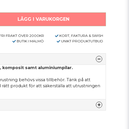
LÄGG I VARUKORGEN
FRI FRAKT ÖVER 2000KR
KORT, FAKTURA & SWISH
BUTIK I MALMÖ
UNIKT PRODUKTUTBUD
trä, komposit samt aluminiumpilar.
trustning behövs vissa tillbehör. Tänk på att
ll rätt produkt för att säkerställa att utrustningen
denna produkten...