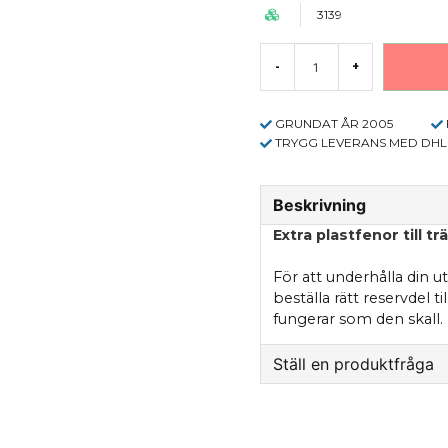
3139
-
+
GRUNDAT ÅR 2005
TRYGG LEVERANS MED DHL
Beskrivning
Extra plastfenor till 
För att underhålla din u
beställa rätt reservdel ti
fungerar som den skall.
Ställ en produktfråga
question
Fråga oss något om 