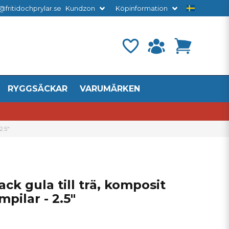
@fritidochprylar.se
Kundzon
Köpinformation
RYGGSÄCKAR
VARUMÄRKEN
2.5"
ck gula till trä, komposit
pilar - 2.5"