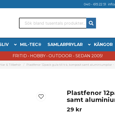
040 - 615 22 51
info
SLIV
MIL-TEC®
SAMLARPRYLAR
KÄNGOR
FRITID • HOBBY • OUTDOOR - SEDAN 2005!
Pilar & Tillbehör
Plastfenor 12pack gula till trä, komposit samt aluminiumpilar - 
Plastfenor 12pa
samt aluminium
29 kr