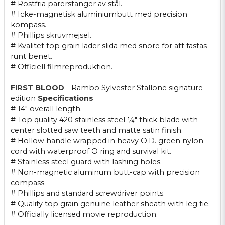
# Rostfria parerstänger av stål.
# Icke-magnetisk aluminiumbutt med precision
kompass.
# Phillips skruvmejsel.
# Kvalitet top grain läder slida med snöre för att fästas
runt benet.
# Officiell filmreproduktion.
FIRST BLOOD
- Rambo Sylvester Stallone signature
edition
Specifications
# 14" overall length.
# Top quality 420 stainless steel ¼" thick blade with
center slotted saw teeth and matte satin finish.
# Hollow handle wrapped in heavy O.D. green nylon
cord with waterproof O ring and survival kit.
# Stainless steel guard with lashing holes.
# Non-magnetic aluminum butt-cap with precision
compass.
# Phillips and standard screwdriver points.
# Quality top grain genuine leather sheath with leg tie.
# Officially licensed movie reproduction.