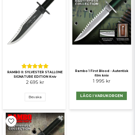
Ja, ni får publicera min fråga
Skicka fråga
Rambo 1 First Blood - Autentisk
RAMBO II: SYLVESTER STALLONE
film kniv
SIGNATURE EDITION Kniv
1 995 kr
2 695 kr
LÄGG I VARUKORGEN
Bevaka