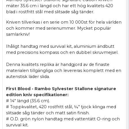
mäter 35.6 cm i längd och har ett hög kvalitets 420
blad i rostfritt stål med slitsade såg tänder.
Kniven tillverkas i en serie om 10 000st för hela världen
och kommer med serienummer. Mycket populär
samlarkniv!
Ihåligt handtag med survival kit, aluminium ändbutt
med precisions kompass och en dubbel skruvmejsel.
Denna kvalitets replika är handgjord av de finaste
materialen tillgängliga och levereras komplett med en
autenstisk läder slida.
First Blood - Rambo Sylvester Stallone signature
edition kniv specifikationer:
# 14" längd (35.6 cm).
# Toppkvalitet, 420 rostfritt stål, ¼" tjock klinga med
slitsade såg tänder och matt satin finish.
# O.D. grön nylon handtag med vattentätt O-ring och
survival kit.