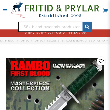
FRITID • HOBBY • OUTDOOR - SEDAN 2005!
LARPRYLAR
RAMBO
RAMBO I - SYLVESTER STALLONE SIGNATURE EDITION KNIV