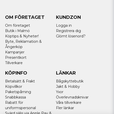
OM FÖRETAGET
KUNDZON
Om företaget
Logga in
Butik i Malmö
Registrera dig
Köptips & Nyheter!
Glömt lösenord?
Byte, Reklamation &
Ångerköp
Kampanjer
Presentkort
Tillverkare
KÖPINFO
LÄNKAR
Betalsätt & Frakt
Bågskyttebutik
Köpvillkor
Jakt & Hobby
Paketspårning
Yxor
Snabbkassa
Överlevnadsknivar
Rabatt för
Våra tillverkare
uniformspersonal
Fler länkar
Svärd säljs via Apple Pay &