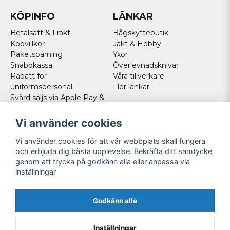
KÖPINFO
LÄNKAR
Betalsätt & Frakt
Bågskyttebutik
Köpvillkor
Jakt & Hobby
Paketspårning
Yxor
Snabbkassa
Överlevnadsknivar
Rabatt för
Våra tillverkare
uniformspersonal
Fler länkar
Svärd säljs via Apple Pay &
Paypal - Köp här!
Norska kunder
Vi använder cookies
Cookies
Vi använder cookies för att vår webbplats skall fungera
FÖLJ OSS
och erbjuda dig bästa upplevelse. Bekräfta ditt samtycke
genom att trycka på godkänn alla eller anpassa via
Facebook
inställningar
Instagram
Youtube
Godkänn alla
Twitter
Inställningar