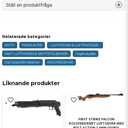
Ställ en produktfråga
question
Fråga oss något om denna produkten...
Relaterade kategorier
NYTT!
PRODUKTER
• LUFTGEVÄR & LUFTPISTOLER •
name
Namn
JAKT, LUFTVAPEN & SKYTTETILLBEHÖR
Yngre skyttar
Co2 Gevär/AR-Karbiner
KOLSYREGEVÄR
email
E-postadress
Liknande produkter
Ja, ni får publicera min fråga
FIRST STRIKE FALCON
KOLSYREDRIVET LUFTGEVÄR MED
BOLT ACTION 4,5MM DIABOL