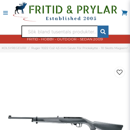
FRITID • HOBBY • OUTDOOR - SEDAN 2005!
KOLSYREGEVÄR
Ruger 10/22 Co2 4,5 mm Gevär För Prickskytte - 10 Skotts Magasin!