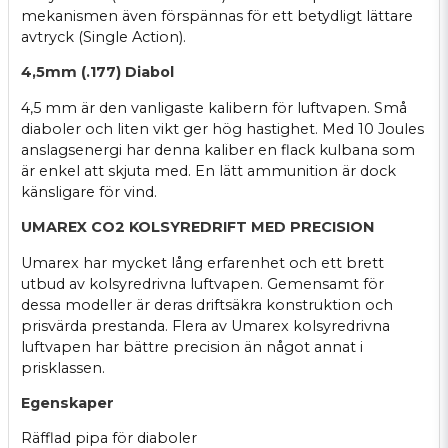
mekanismen även förspännas för ett betydligt lättare
avtryck (Single Action).
4,5mm (.177) Diabol
4,5 mm är den vanligaste kalibern för luftvapen. Små
diaboler och liten vikt ger hög hastighet. Med 10 Joules
anslagsenergi har denna kaliber en flack kulbana som
är enkel att skjuta med. En lätt ammunition är dock
känsligare för vind.
UMAREX CO2 KOLSYREDRIFT MED PRECISION
Umarex har mycket lång erfarenhet och ett brett
utbud av kolsyredrivna luftvapen. Gemensamt för
dessa modeller är deras driftsäkra konstruktion och
prisvärda prestanda. Flera av Umarex kolsyredrivna
luftvapen har bättre precision än något annat i
prisklassen.
Egenskaper
Räfflad pipa för diaboler