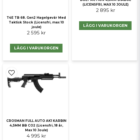
(LICENSFRI, MAX 10 JOULE)
2 895 kr
T4E TB 68. Gen2 Hagelgevär Med
Taktisk Stock (Licensfri, max 10
LÄGG I VARUKORGEN
Skicka fråga
joule)
2 595 kr
LÄGG I VARUKORGEN
CROSMAN FULL AUTO AK1 KARBIN
4,5MM BB CO2 (Licensfri, 18 år,
Max 10 Joule)
4 995 kr