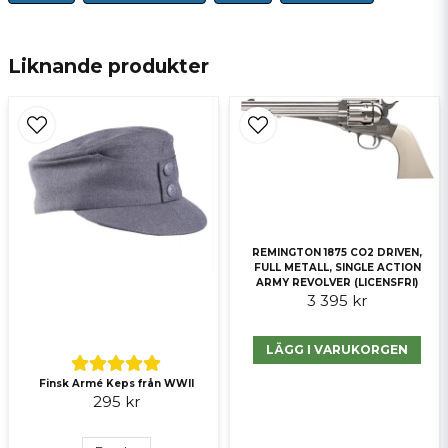
email
E-postadress
Liknande produkter
Ja, ni får publicera min fråga
REMINGTON 1875 CO2 DRIVEN,
FULL METALL, SINGLE ACTION
ARMY REVOLVER (LICENSFRI)
3 395 kr
Skicka fråga
LÄGG I VARUKORGEN
Finsk Armé Keps från WWII
295 kr