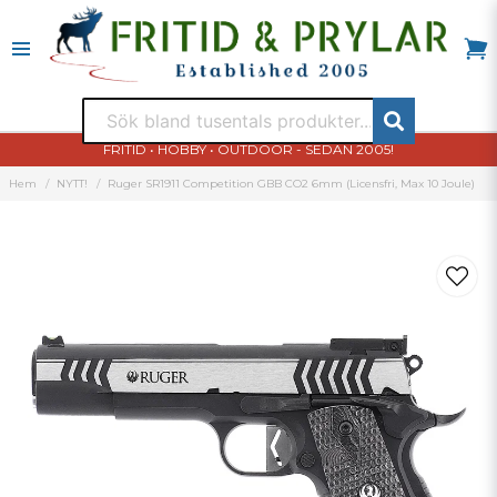
FRITID • HOBBY • OUTDOOR - SEDAN 2005!
Hem
NYTT!
Ruger SR1911 Competition GBB CO2 6mm (Licensfri, Max 10 Joule)