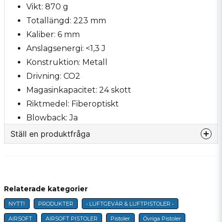
Vikt: 870 g
Totallängd: 223 mm
Kaliber: 6 mm
Anslagsenergi: <1,3 J
Konstruktion: Metall
Drivning: CO2
Magasinkapacitet: 24 skott
Riktmedel: Fiberoptiskt
Blowback: Ja
Ställ en produktfråga
question
Fråga oss något om denna produkten...
Relaterade kategorier
NYTT!
PRODUKTER
• LUFTGEVÄR & LUFTPISTOLER •
name
Namn
AIRSOFT
AIRSOFT PISTOLER
Pistoler
Övriga Pistoler