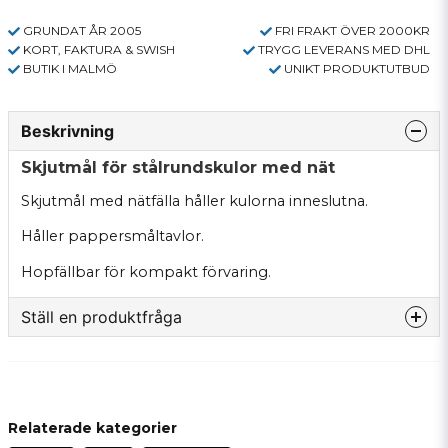
GRUNDAT ÅR 2005
FRI FRAKT ÖVER 2000KR
KORT, FAKTURA & SWISH
TRYGG LEVERANS MED DHL
BUTIK I MALMÖ
UNIKT PRODUKTUTBUD
Beskrivning
Skjutmål för stålrundskulor med nät
Skjutmål med nätfälla håller kulorna inneslutna.
Håller pappersmåltavlor.
Hopfällbar för kompakt förvaring.
Ställ en produktfråga
question
Fråga oss något om denna produkten...
Relaterade kategorier