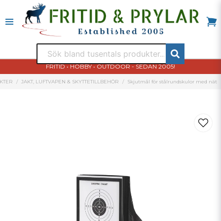
FRITID • HOBBY • OUTDOOR - SEDAN 2005!
KTER
JAKT, LUFTVAPEN & SKYTTETILLBEHÖR
Skjutmål för stålrundskulor med nät