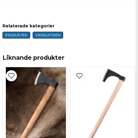
question
Fråga oss något om denna produkten...
Relaterade kategorier
PRODUKTER
VIKINGATIDEN
name
Namn
Liknande produkter
email
E-postadress
Ja, ni får publicera min fråga