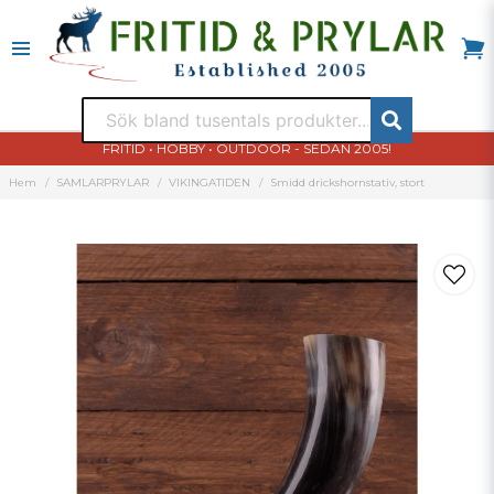
FRITID • HOBBY • OUTDOOR - SEDAN 2005!
Hem
SAMLARPRYLAR
VIKINGATIDEN
Smidd drickshornstativ, stort