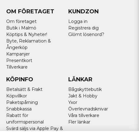
OM FÖRETAGET
KUNDZON
Om företaget
Logga in
Butik i Malmö
Registrera dig
Köptips & Nyheter!
Glömt lösenord?
Byte, Reklamation &
Ångerköp
Kampanjer
Presentkort
Tillverkare
KÖPINFO
LÄNKAR
Betalsätt & Frakt
Bågskyttebutik
Köpvillkor
Jakt & Hobby
Paketspårning
Yxor
Snabbkassa
Överlevnadsknivar
Rabatt för
Våra tillverkare
uniformspersonal
Fler länkar
Svärd säljs via Apple Pay &
Paypal - Köp här!