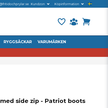
@fritidochprylar.se
Kundzon
Köpinformation
RYGGSÄCKAR
VARUMÄRKEN
med side zip - Patriot boots