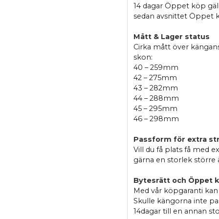
14 dagar Öppet köp gäll
sedan avsnittet Öppet 
Mått & Lager status
Cirka mått över kängans
skon:
40 – 259mm
42 – 275mm
43 – 282mm
44 – 288mm
45 – 295mm
46 – 298mm
Passform för extra st
Vill du få plats få med e
gärna en storlek större 
Bytesrätt och Öppet k
Med vår köpgaranti kan 
Skulle kängorna inte pa
14dagar till en annan st