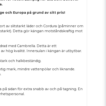
a.
ge och Europa på grund av sitt pris!
jort av slitstarkt läder och Cordura (påminner om
tstarkt). Detta gör kängan motståndskraftig mot
odrad med Cambrella. Detta är ett
av hög kvalité. Innersulan i kängan är utbytbar.
stark och halkbeständig.
uktig mark, mindre vattenpölar och liknande.
.
 på sidan för extra snabb av och på tagning. En
rhetspersonal.