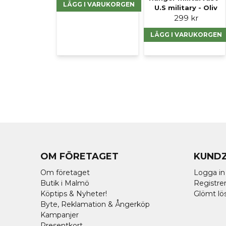
LÄGG I VARUKORGEN
U.S military - Oliv
299 kr
LÄGG I VARUKORGEN
OM FÖRETAGET
KUND
Om företaget
Logga in
Butik i Malmö
Registrer
Köptips & Nyheter!
Glömt lö
Byte, Reklamation & Ångerköp
Kampanjer
Presentkort