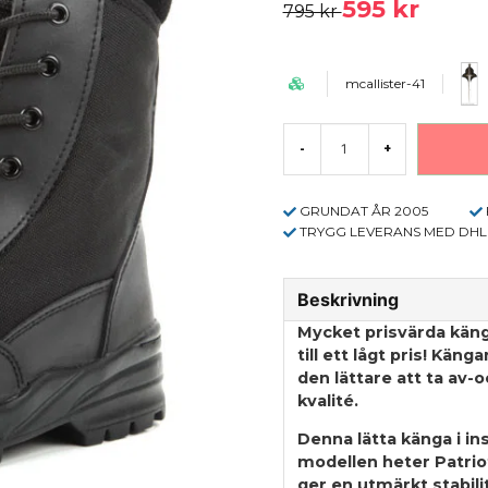
595 kr
795 kr
mcallister-41
-
+
GRUNDAT ÅR 2005
TRYGG LEVERANS MED DHL
Beskrivning
Mycket prisvärda käng
till ett lågt pris! Käng
den lättare att ta av
kvalité.
Denna lätta känga i i
modellen heter Patriot
ger en utmärkt stabili