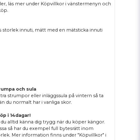
er, läs mer under Köpvillkor i vänstermenyn och
köp.
 storlek innuti, mätt med en mätsticka innuti
rumpa och sula
xtra strumpor eller inläggssula på vintern så ta
än du normalt har i vanliga skor.
öp i 14dagar!
du alltid känna dig trygg när du köper kängor.
ssa så har du exempel full bytesrätt inom
orlek. Mer information finns under "Köpvillkor" i