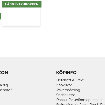
LÄGG I VARUKORGEN
ZON
KÖPINFO
Betalsätt & Frakt
a dig
Köpvillkor
senord?
Paketspårning
Snabbkassa
Rabatt för uniformspersonal
Svärd säljs via Apple Pay & Pa