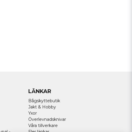
Skicka fråga
LÄNKAR
Bågskyttebutik
Jakt & Hobby
Yxor
Överlevnadsknivar
Våra tillverkare
ypal -
Fler länkar