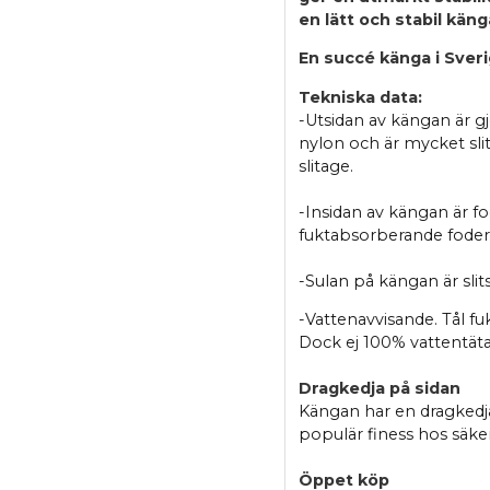
en lätt och stabil käng
En succé känga i Sveri
Tekniska data:
-Utsidan av kängan är g
nylon och är mycket sli
slitage.
-Insidan av kängan är f
fuktabsorberande foder 
-Sulan på kängan är slit
-Vattenavvisande. Tål f
Dock ej 100% vattentäta
Dragkedja på sidan
Kängan har en dragkedja
populär finess hos säke
Öppet köp