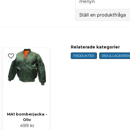
menyn.
Ställ en produktfråga
question
Fråga oss något om 
Relaterade kategorier
PRODUKTER
REA & LAGERREN
name
Namn
Ja, ni får publicer
MA1 bomberjacka -
Oliv
499 kr