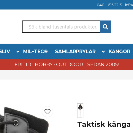
040 - 615 22 51
info
SLIV
MIL-TEC®
SAMLARPRYLAR
KÄNGOR
FRITID • HOBBY • OUTDOOR - SEDAN 2005!
Taktisk känga 