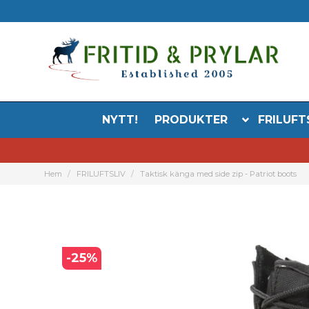
NYTT!
PRODUKTER
FRILUFT
Hem
FRILUFTSLIV
Taktisk känga med side zip - Patriot boots
-
25
%