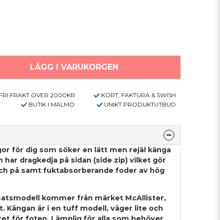
LÄGG I VARUKORGEN
FRI FRAKT ÖVER 2000KR
KORT, FAKTURA & SWISH
BUTIK I MALMÖ
UNIKT PRODUKTUTBUD
or för dig som söker en lätt men rejäl känga
an har dragkedja på sidan (side zip) vilket gör
-och på samt fuktabsorberande foder av hög
nsatsmodell kommer från märket McAllister,
. Kängan är i en tuff modell, väger lite och
tet för foten. Lämplig för alla som behöver