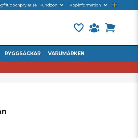
@fritidochprylar.se
Kundzon
Köpinformation
RYGGSÄCKAR
VARUMÄRKEN
an