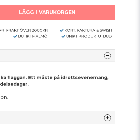
LÄGG I VARUKORGEN
FRI FRAKT ÖVER 2000KR
KORT, FAKTURA & SWISH
BUTIK I MALMÖ
UNIKT PRODUKTUTBUD
ska flaggan. Ett måste på idrottsevenemang,
ödelsedagar.
lon.
denna produkten...