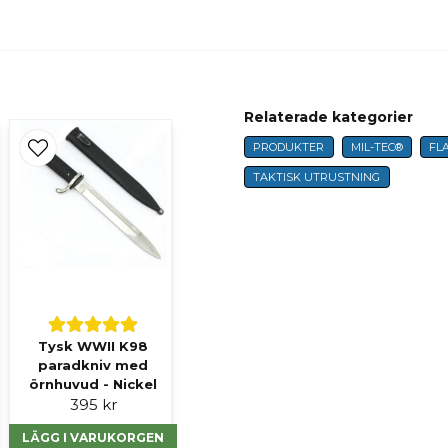
name
Namn
Relaterade kategorier
PRODUKTER
MIL-TEC®
FL
TAKTISK UTRUSTNING
Ja, ni får publicer
Tysk WWII K98
paradkniv med
örnhuvud - Nickel
395 kr
LÄGG I VARUKORGEN