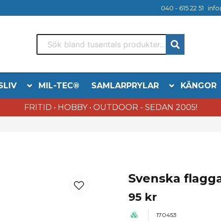
040 - 615 22 51
info
SLIV
MIL-TEC®
SAMLARPRYLAR
KÄNGOR
FRITID • HOBBY • OUTDOOR - SEDAN 2005!
Svenska flagg
95 kr
170453