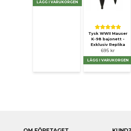
LÄGG I VARUKORGEN
Tysk WWII Mauser
K-98 bajonett -
Exklusiv Replika
695 kr
LÄGG I VARUKORGEN
OM FÖRETAGET
KUND