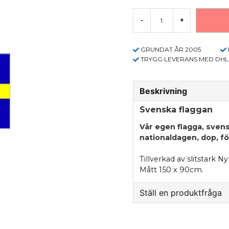
-
+
GRUNDAT ÅR 2005
TRYGG LEVERANS MED DHL
Beskrivning
Svenska flaggan
Vår egen flagga, sven
nationaldagen, dop, f
Tillverkad av slitstark Ny
Mått 150 x 90cm.
Ställ en produktfråga
question
Fråga oss något om 