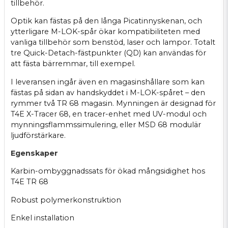
tillbehör.
Optik kan fästas på den långa Picatinnyskenan, och
ytterligare M-LOK-spår ökar kompatibiliteten med
vanliga tillbehör som benstöd, laser och lampor. Totalt
tre Quick-Detach-fästpunkter (QD) kan användas för
att fästa bärremmar, till exempel.
I leveransen ingår även en magasinshållare som kan
fästas på sidan av handskyddet i M-LOK-spåret – den
rymmer två TR 68 magasin. Mynningen är designad för
T4E X-Tracer 68, en tracer-enhet med UV-modul och
mynningsflammssimulering, eller MSD 68 modulär
ljudförstärkare.
Egenskaper
Karbin-ombyggnadssats för ökad mångsidighet hos
T4E TR 68
Robust polymerkonstruktion
Enkel installation