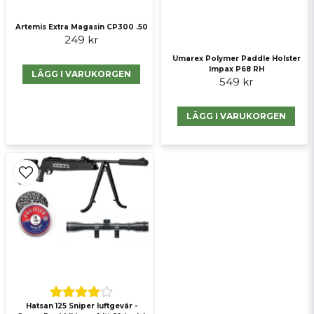
Artemis Extra Magasin CP300 .50
Skicka fråga
249 kr
Umarex Polymer Paddle Holster
Impax P68 RH
LÄGG I VARUKORGEN
549 kr
LÄGG I VARUKORGEN
Hatsan 125 Sniper luftgevär -