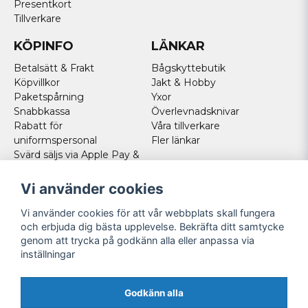
Presentkort
Tillverkare
KÖPINFO
LÄNKAR
Betalsätt & Frakt
Bågskyttebutik
Köpvillkor
Jakt & Hobby
Paketspårning
Yxor
Snabbkassa
Överlevnadsknivar
Rabatt för
Våra tillverkare
uniformspersonal
Fler länkar
Svärd säljs via Apple Pay &
Paypal - Köp här!
Norska kunder
Vi använder cookies
Cookies
Vi använder cookies för att vår webbplats skall fungera
FÖLJ OSS
och erbjuda dig bästa upplevelse. Bekräfta ditt samtycke
genom att trycka på godkänn alla eller anpassa via
Facebook
inställningar
Instagram
Youtube
Godkänn alla
Twitter