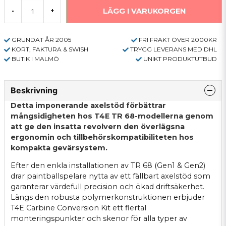
LÄGG I VARUKORGEN
-
+
GRUNDAT ÅR 2005
FRI FRAKT ÖVER 2000KR
KORT, FAKTURA & SWISH
TRYGG LEVERANS MED DHL
BUTIK I MALMÖ
UNIKT PRODUKTUTBUD
Beskrivning
Detta imponerande axelstöd förbättrar
mångsidigheten hos T4E TR 68-modellerna genom
att ge den insatta revolvern den överlägsna
ergonomin och tillbehörskompatibiliteten hos
kompakta gevärsystem.
Efter den enkla installationen av TR 68 (Gen1 & Gen2)
drar paintballspelare nytta av ett fällbart axelstöd som
garanterar värdefull precision och ökad driftsäkerhet.
Längs den robusta polymerkonstruktionen erbjuder
T4E Carbine Conversion Kit ett flertal
monteringspunkter och skenor för alla typer av