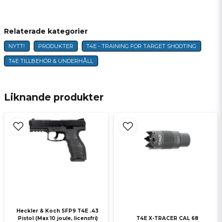
Fråga oss något om denna produkten...
Relaterade kategorier
NYTT!
PRODUKTER
T4E - TRAINING FOR TARGET SHOOTING
name
Namn
T4E TILLBEHÖR & UNDERHÅLL
email
E-postadress
Liknande produkter
Ja, ni får publicera min fråga
Heckler & Koch SFP9 T4E .43
Pistol (Max 10 joule, licensfri)
T4E X-TRACER CAL 68