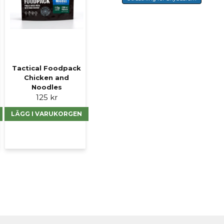
Ja, ni får publicer
Tactical Foodpack
Chicken and
Noodles
125 kr
LÄGG I VARUKORGEN