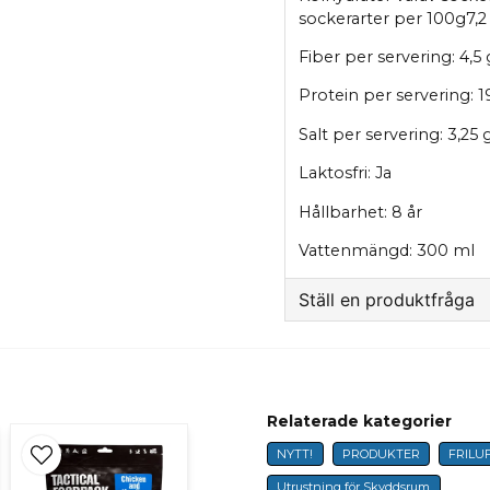
sockerarter per 100g7,2
Fiber per servering: 4,5
Protein per servering: 1
Salt per servering: 3,25 
Laktosfri: Ja
Hållbarhet: 8 år
Vattenmängd: 300 ml
Ställ en produktfråga
question
Fråga oss något om 
Relaterade kategorier
NYTT!
PRODUKTER
FRILU
name
Namn
Utrustning för Skyddsrum