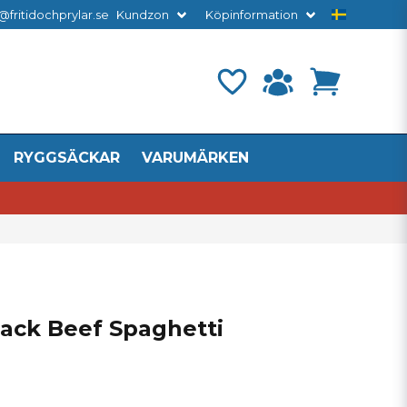
@fritidochprylar.se
Kundzon
Köpinformation
RYGGSÄCKAR
VARUMÄRKEN
pack Beef Spaghetti