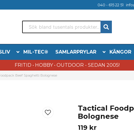
040 - 615 22 51
info
SLIV
MIL-TEC®
SAMLARPRYLAR
KÄNGOR
FRITID • HOBBY • OUTDOOR - SEDAN 2005!
 Foodpack Beef Spaghetti Bolognese
Tactical Food
Bolognese
119 kr