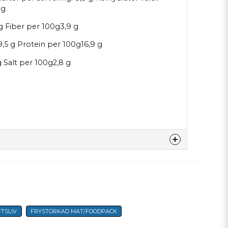
 g
 g Fiber per 100g3,9 g
9,5 g Protein per 100g16,9 g
g Salt per 100g2,8 g
denna produkten...
FTSLIV
FRYSTORKAD MAT/FOODPACK
email
E-postadress