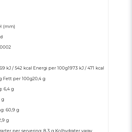
xH (mm)
nd
M0002
69 kJ / 542 kcal Energi per 100g1973 kJ / 471 kcal
 g Fett per 100g20,4 g
: 6,4 g
 g
g: 60,9 g
2,9 g
arter per servering: 8,3 g Kolhydrater varav