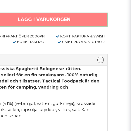
LÄGG I VARUKORGEN
FRI FRAKT ÖVER 2000KR
KORT, FAKTURA & SWISH
BUTIK I MALMÖ
UNIKT PRODUKTUTBUD
assiska Spaghetti Bolognese-rätten.
 selleri för en fin smaknyans. 100% naturlig,
el och tillsatser. Tactical Foodpack är den
en för camping, vandring och
 (41%) (vetemjöl, vatten, gurkmeja), krossade
k, selleri, rapsolja, kryddor, vitlök, salt. Kan
 och senap.