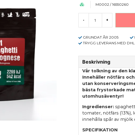
M0002 / 16550260
-
+
GRUNDAT ÅR 2005
TRYGG LEVERANS MED DHL
Beskrivning
Vår tolkning av den kl
Innehåller nötfärs och
utan konserveringsmed
bästa frystorkade mat
utomhusäventyr!
Ingredienser:
spaghetti
tomater, nötfärs (13%), lö
innehålla spår av mjölk
SPECIFIKATION