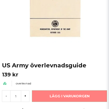
US Army överlevnadsguide
139 kr
overlevnad
LÄGG I VARUKORGEN
-
+