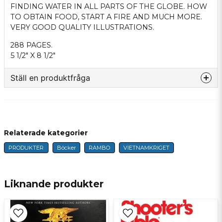
FINDING WATER IN ALL PARTS OF THE GLOBE. HOW
TO OBTAIN FOOD, START A FIRE AND MUCH MORE.
VERY GOOD QUALITY ILLUSTRATIONS.
288 PAGES.
5 1/2" X 8 1/2"
Ställ en produktfråga
question
Fråga oss något om denna produkten...
Relaterade kategorier
PRODUKTER
Böcker
RAMBO
VIETNAMKRIGET
name
Namn
Liknande produkter
email
E-postadress