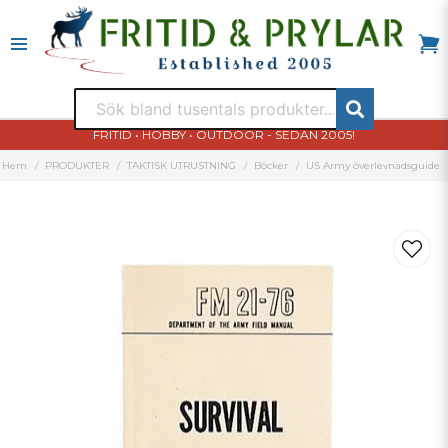
FRITID • HOBBY • OUTDOOR - SEDAN 2005!
Hem
PRODUKTER
TAKTISK UTRUSTNING
Böcker
US Army överlevnadsguide