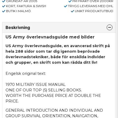
GRUNDAT ÅR 2005
FRI FRAKT ÖVER 2000KR
KORT, FAKTURA & SWISH
TRYGG LEVERANS MED DHL
BUTIK I MALMÖ
UNIKT PRODUKTUTBUD
Beskrivning
US Army överlevnadsguide med bilder
US Army överlevnadsguide, en avancerad skrift på
hela 288 sidor som tar dig igenom beprövade
överlevnadstekniker, både för enskilda individer
och grupper, en skrift som kan rädda ditt liv!
Engelsk original text:
1970 MILITARY ISSUE MANUAL
ONE OF OUR TOP (5) SELLING BOOKS.
WORTH THE PURCHASE PRICE AT DOUBLE THE
PRICE.
GENERAL INTRODUCTION AND INDIVIDUAL AND
GROUP SURVIVAL ORIENTATION, NAVIGATION,