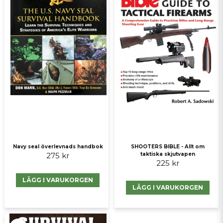
Ja, ni får publicera min fråga
Skicka fråga
SHOOTERS BIBLE - Allt om
Navy seal överlevnads handbok
taktiska skjutvapen
275 kr
225 kr
LÄGG I VARUKORGEN
LÄGG I VARUKORGEN