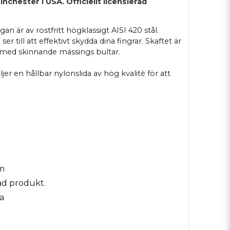
nchester i USA. Officiellt licensierad
n är av rostfritt högklassigt AISI 420 stål.
r till att effektivt skydda dina fingrar. Skaftet är
 med skinnande mässings bultar.
jer en hållbar nylonslida av hög kvalitè för att
cm
rad produkt.
a