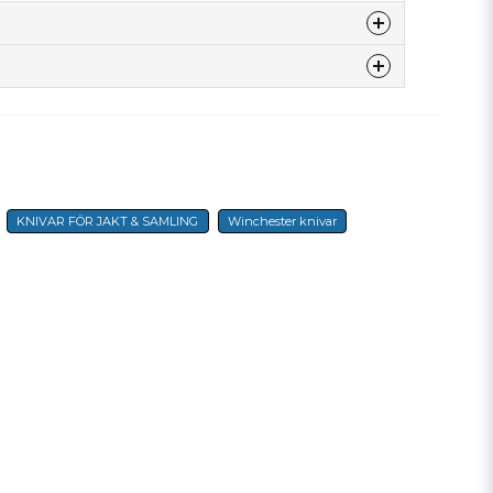
denna produkten...
email
E-postadress
KNIVAR FÖR JAKT & SAMLING
Winchester knivar
a min fråga