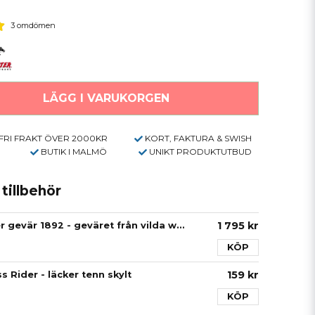
3 omdömen
LÄGG I VARUKORGEN
FRI FRAKT ÖVER 2000KR
KORT, FAKTURA & SWISH
BUTIK I MALMÖ
UNIKT PRODUKTUTBUD
illbehör
1 795 kr
Replika Winchester gevär 1892 - geväret från vilda western! (Licensfri)
KÖP
159 kr
 Rider - läcker tenn skylt
KÖP