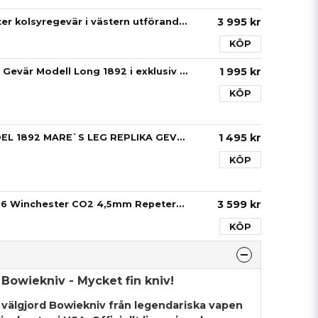
3 995 kr
Legends Winchester kolsyregevär i västern utförande (Licensfri, max 10 joule)
KÖP
1 995 kr
Kolser Winchester Gevär Modell Long 1892 i exklusiv replika (licensfri, 18år)
KÖP
1 495 kr
WINCHESTER MODEL 1892 MARE`S LEG REPLIKA GEVÄR (Licensfri)
KÖP
3 599 kr
Barra Western 1866 Winchester CO2 4,5mm Repetergevär
KÖP
Bowiekniv - Mycket fin kniv!
välgjord Bowiekniv från legendariska vapen