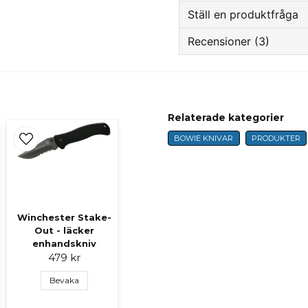
Ställ en produktfråga
Recensioner (3)
question
Fråga oss något om 
Anonym
för 1 år sedan
Relaterade kategorier
name
Mikael
Namn
för 1 år sedan
BOWIE KNIVAR
PRODUKTER
Peter
för 2 år sedan
Ja, ni får publicer
Winchester Stake-
Out - läcker
enhandskniv
479 kr
Bevaka