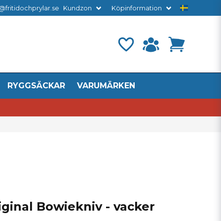
@fritidochprylar.se
Kundzon
Köpinformation
RYGGSÄCKAR
VARUMÄRKEN
ginal Bowiekniv - vacker