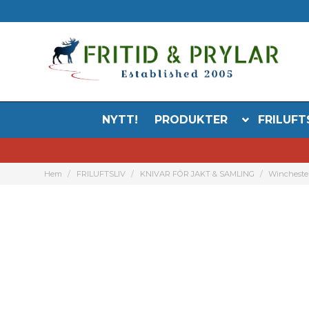
NYTT!
PRODUKTER
FRILUFT
Hem
FRILUFTSLIV
KNIVAR FÖR JAKT & SAMLING
Wincheste