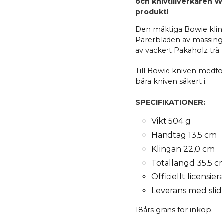
och knivtillverkaren Wi
produkt!
Den mäktiga Bowie klinga
Parerbladen av mässing se
av vackert Pakaholz trä
Till Bowie kniven medföl
bära kniven säkert i.
SPECIFIKATIONER:
Vikt 504 g
Handtag 13,5 cm
Klingan 22,0 cm
Totallängd 35,5 
Officiellt licensie
Leverans med slid
18års gräns för inköp.