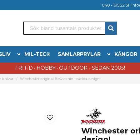
040 - 615 22 51
info
SLIV
MIL-TEC®
SAMLARPRYLAR
KÄNGOR
FRITID • HOBBY • OUTDOOR - SEDAN 2005!
r knivar
Winchester original Bowiekniv - vacker design!
Winchester ori
design!