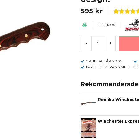
595 kr
22-41206
-
+
GRUNDAT ÅR 2005
TRYGG LEVERANS MED DHL
Rekommenderade t
Winchester Express