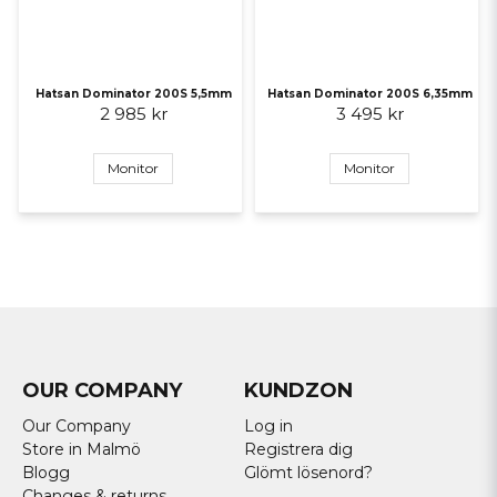
Hatsan Dominator 200S 5,5mm
Hatsan Dominator 200S 6,35mm
2 985 kr
3 495 kr
Monitor
Monitor
OUR COMPANY
KUNDZON
Our Company
Log in
Store in Malmö
Registrera dig
Blogg
Glömt lösenord?
Changes & returns