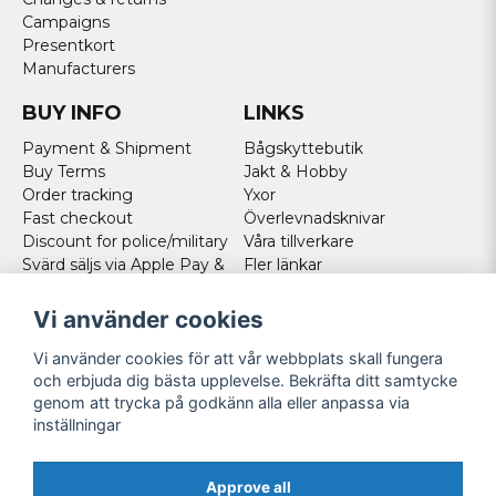
Campaigns
Presentkort
Manufacturers
BUY INFO
LINKS
Payment & Shipment
Bågskyttebutik
Buy Terms
Jakt & Hobby
Order tracking
Yxor
Fast checkout
Överlevnadsknivar
Discount for police/military
Våra tillverkare
Svärd säljs via Apple Pay &
Fler länkar
Paypal - Köp här!
Norweigan customers
Vi använder cookies
Cookies
Vi använder cookies för att vår webbplats skall fungera
FOLLOW US
och erbjuda dig bästa upplevelse. Bekräfta ditt samtycke
genom att trycka på godkänn alla eller anpassa via
Facebook
inställningar
Instagram
Youtube
Approve all
Twitter