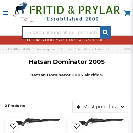
LEISURE • HOBBY • OUTDOOR - SINCE 2005!
S & SHOOTING GEAR
Gas weapons
Air rifles
Air rifles
Hatsan Dominator 200S
Hatsan Dominator 200S
Hatsan Dominator 200S air rifles.
2 Products
Mest populära