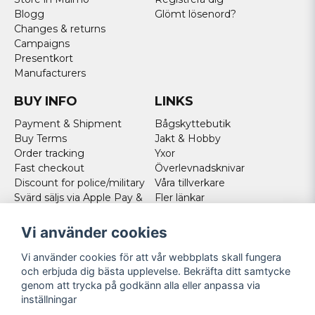
Blogg
Glömt lösenord?
Changes & returns
Campaigns
Presentkort
Manufacturers
BUY INFO
LINKS
Payment & Shipment
Bågskyttebutik
Buy Terms
Jakt & Hobby
Order tracking
Yxor
Fast checkout
Överlevnadsknivar
Discount for police/military
Våra tillverkare
Svärd säljs via Apple Pay &
Fler länkar
Paypal - Köp här!
Norweigan customers
Vi använder cookies
Cookies
Vi använder cookies för att vår webbplats skall fungera
FOLLOW US
och erbjuda dig bästa upplevelse. Bekräfta ditt samtycke
genom att trycka på godkänn alla eller anpassa via
Facebook
inställningar
Instagram