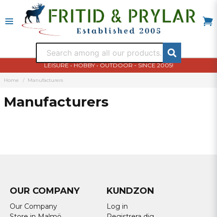
LEISURE • HOBBY • OUTDOOR - SINCE 2005!
Home
Manufacturers
Manufacturers
OUR COMPANY
KUNDZON
Our Company
Log in
Store in Malmö
Registrera dig