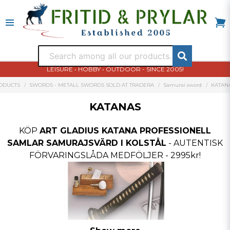
LEISURE • HOBBY • OUTDOOR - SINCE 2005!
ODUCTS
SWORDS - METALL SWORDS SOLD AT TRADERA
Samurai sword
KATAN
KATANAS
KÖP
ART GLADIUS KATANA PROFESSIONELL
SAMLAR SAMURAJSVÄRD I KOLSTÅL
- AUTENTISK
FÖRVARINGSLÅDA MEDFÖLJER - 2995kr!