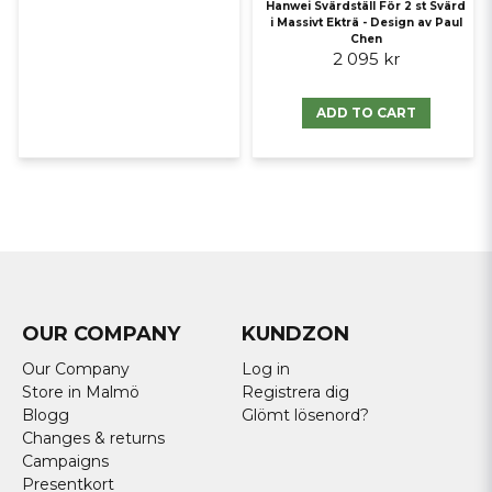
Hanwei Svärdställ För 2 st Svärd
i Massivt Ekträ - Design av Paul
Chen
2 095 kr
ADD TO CART
Stort utbud av vackra japanska Katana svärd med
slida i trä - Katanas är det längsta japanska svärdet!
En katana är ett japanskt svärd som kännetecknas av ett
böjt, eneggat blad med ett cirkulärt eller fyrkantigt skydd
och långt grepp för att rymma två händer. Utvecklad senare
OUR COMPANY
KUNDZON
än tachi, användes den av samurajer i det feodala Japan och
bars med kanten vänd uppåt. Sedan Muromachi-perioden
Our Company
Log in
skars många gamla tachi från roten och förkortades, och
Store in Malmö
Registrera dig
bladet vid roten krossades och omvandlades till katana. Den
Blogg
Glömt lösenord?
specifika termen för katana i Japan är uchigatana (打刀) och
Changes & returns
termen katana (刀) syftar ofta på eneggade svärd från hela
världen.
Campaigns
Presentkort