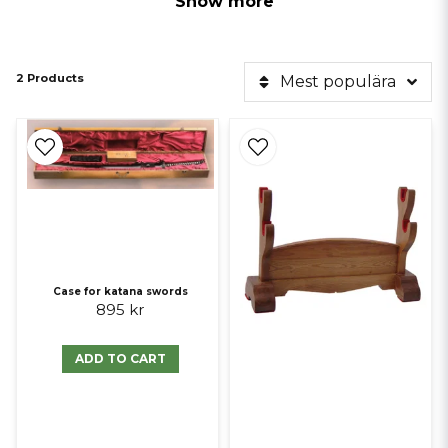
Show more
2 Products
Mest populära
Tillhandahålls av
______________________________________________________
Köp
Samurajsvärd Fujiwara Katana blue
- 1195kr
Case for katana swords
895 kr
ADD TO CART