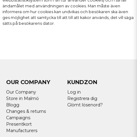
webbstatistiksystem som i sin tur använder cookies) och i så fall
ändamålet med användningen av cookies. Man måste även
informera om hur cookies kan undvikas och besökaren ska även
ges möjlighet att samtycka till att till att kakor används, det vill säga
sätts på besökarens dator.
OUR COMPANY
KUNDZON
Our Company
Log in
Store in Malmö
Registrera dig
Blogg
Glömt lösenord?
Changes & returns
Campaigns
Presentkort
Manufacturers