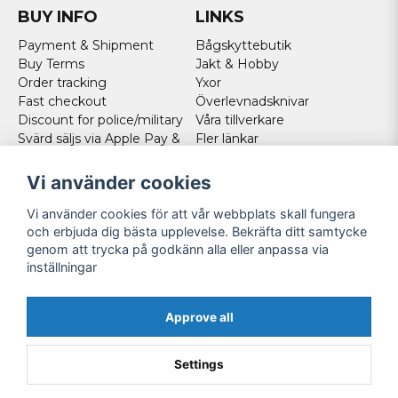
BUY INFO
LINKS
Payment & Shipment
Bågskyttebutik
Buy Terms
Jakt & Hobby
Order tracking
Yxor
Fast checkout
Överlevnadsknivar
Discount for police/military
Våra tillverkare
Svärd säljs via Apple Pay &
Fler länkar
Paypal - Köp här!
Norweigan customers
Vi använder cookies
Cookies
Vi använder cookies för att vår webbplats skall fungera
FOLLOW US
och erbjuda dig bästa upplevelse. Bekräfta ditt samtycke
genom att trycka på godkänn alla eller anpassa via
Facebook
inställningar
Instagram
Youtube
Approve all
Twitter
Settings