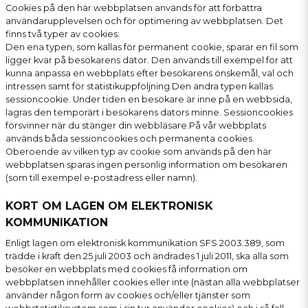
Cookies på den här webbplatsen används för att förbättra
användarupplevelsen och för optimering av webbplatsen. Det
finns två typer av cookies:
Den ena typen, som kallas för permanent cookie, sparar en fil som
ligger kvar på besökarens dator. Den används till exempel för att
kunna anpassa en webbplats efter besökarens önskemål, val och
intressen samt för statistikuppföljning.Den andra typen kallas
sessioncookie. Under tiden en besökare är inne på en webbsida,
lagras den temporärt i besökarens dators minne. Sessioncookies
försvinner när du stänger din webbläsare.På vår webbplats
används båda sessioncookies och permanenta cookies.
Oberoende av vilken typ av cookie som används på den här
webbplatsen sparas ingen personlig information om besökaren
(som till exempel e-postadress eller namn).
KORT OM LAGEN OM ELEKTRONISK
KOMMUNIKATION
Enligt lagen om elektronisk kommunikation SFS 2003:389, som
trädde i kraft den 25 juli 2003 och ändrades 1 juli 2011, ska alla som
besöker en webbplats med cookies få information om
webbplatsen innehåller cookies eller inte (nästan alla webbplatser
använder någon form av cookies och/eller tjänster som