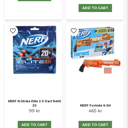
2021 för Microsoft Windows, Nintendo Switch, PlayStation 4,
ADD TO CART
PlayStation 5, Xbox One och Xbox Series X/S. År 2021 utvecklades ett
online multiplayer first-person shooter med titeln Nerf Strike av The
Gang Stockholm och släpptes av Metaverse Team under licens från
Hasbro på onlineplattformen Roblox. I augusti 2022 släppte
utvecklarna Secret Location under licens från Hasbro Virtual reality-
spelet multiplayer shooter med titeln NERF Ultimate Championships
för Meta Quest 2-plattformen. I april 2023 samarbetade de med
spelet Stumble Guys för att lägga till ett minispel med Nerf-tema till
deras spel.
NERF N-Strike Elite 2.0 Dart Refill
20
NERF Fortnite 6-SH
99 kr
465 kr
ADD TO CART
ADD TO CART