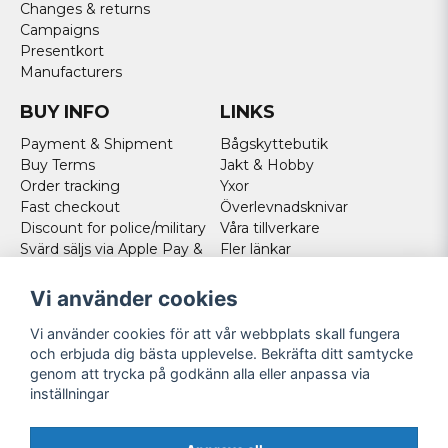
Changes & returns
Campaigns
Presentkort
Manufacturers
BUY INFO
LINKS
Payment & Shipment
Bågskyttebutik
Buy Terms
Jakt & Hobby
Order tracking
Yxor
Fast checkout
Överlevnadsknivar
Discount for police/military
Våra tillverkare
Svärd säljs via Apple Pay &
Fler länkar
Paypal - Köp här!
Norweigan customers
Vi använder cookies
Cookies
Vi använder cookies för att vår webbplats skall fungera
FOLLOW US
och erbjuda dig bästa upplevelse. Bekräfta ditt samtycke
genom att trycka på godkänn alla eller anpassa via
Facebook
inställningar
Instagram
Youtube