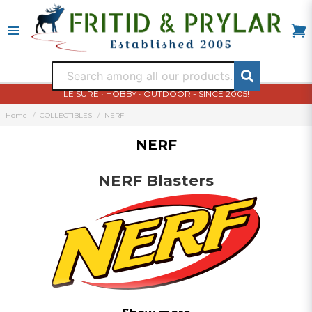
LEISURE • HOBBY • OUTDOOR - SINCE 2005!
Home
COLLECTIBLES
NERF
NERF
NERF Blasters