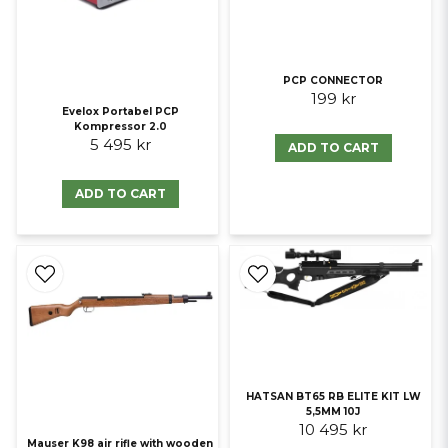
PCP CONNECTOR
199 kr
Evelox Portabel PCP
Kompressor 2.0
5 495 kr
ADD TO CART
ADD TO CART
HATSAN BT65 RB ELITE KIT LW
5,5MM 10J
10 495 kr
Mauser K98 air rifle with wooden