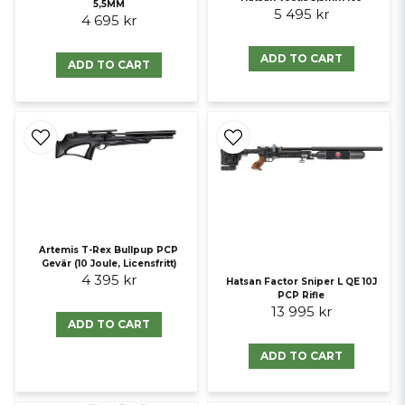
5,5MM
5 495 kr
4 695 kr
ADD TO CART
ADD TO CART
Artemis T-Rex Bullpup PCP
Gevär (10 Joule, Licensfritt)
4 395 kr
Hatsan Factor Sniper L QE 10J
PCP Rifle
13 995 kr
ADD TO CART
ADD TO CART