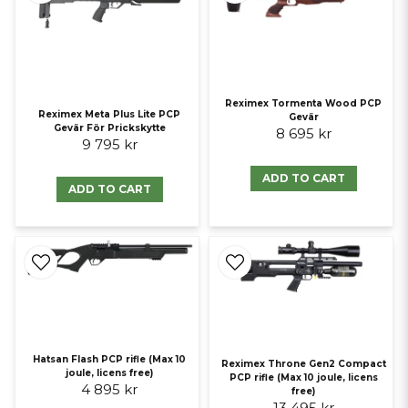
Reximex Tormenta Wood PCP
Reximex Meta Plus Lite PCP
Gevär
Gevär För Prickskytte
8 695 kr
9 795 kr
ADD TO CART
ADD TO CART
Hatsan Flash PCP rifle (Max 10
Reximex Throne Gen2 Compact
joule, licens free)
PCP rifle (Max 10 joule, licens
4 895 kr
free)
13 495 kr