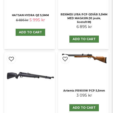
REXIMEX LYRA PCP GEVÄR 5,5MM
HATSAN HYDRA QE 5,5MM
MED MAGASIN (10 joule,
5 995 kr
6 695 kr
licensfritt)
6 895 kr
ADD TO CART
ADD TO CART
Artemis PR900W PCP 5,5mm
3 095 kr
ADD TO CART