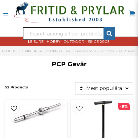
LEISURE • HOBBY • OUTDOOR - SINCE 2005!
PRODUCTS
AIRGUNS & SHOOTING GEAR
Gas weapons
Air rifles
PCP Gevär
PCP Gevär
52 Products
Mest populära
-9%