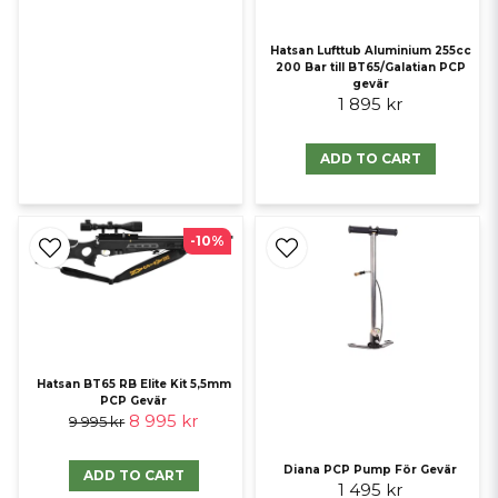
Hatsan Lufttub Aluminium 255cc
200 Bar till BT65/Galatian PCP
gevär
1 895 kr
ADD TO CART
-10%
Hatsan BT65 RB Elite Kit 5,5mm
PCP Gevär
8 995 kr
9 995 kr
Diana PCP Pump För Gevär
ADD TO CART
1 495 kr