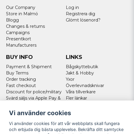
Our Company
Log in
Store in Malmö
Registrera dig
Blogg
Glömt lösenord?
Changes & returns
Campaigns
Presentkort
Manufacturers
BUY INFO
LINKS
Payment & Shipment
Bågskyttebutik
Buy Terms
Jakt & Hobby
Order tracking
Yxor
Fast checkout
Överlevnadsknivar
Discount for police/military
Våra tillverkare
Svärd säljs via Apple Pay &
Fler länkar
Paypal - Köp här!
Norweigan customers
Vi använder cookies
Cookies
Vi använder cookies för att vår webbplats skall fungera
FOLLOW US
och erbjuda dig bästa upplevelse. Bekräfta ditt samtycke