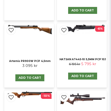
ADD TO CART
-6%
HATSAN AT44S-10 5,5MM PCP 10J
Artemis PR900W PCP 4,5mm
5 795 kr
6 195 kr
3 095 kr
ADD TO CART
ADD TO CART
-10%