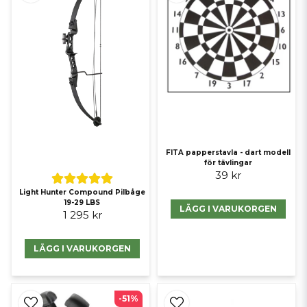
FITA papperstavla - dart modell
för tävlingar
39 kr
Light Hunter Compound Pilbåge
19-29 LBS
LÄGG I VARUKORGEN
1 295 kr
LÄGG I VARUKORGEN
-51%