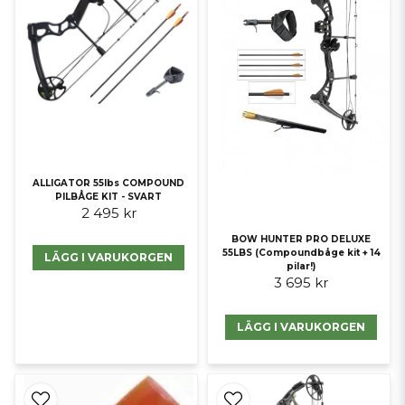
ALLIGATOR 55lbs COMPOUND
PILBÅGE KIT - SVART
2 495 kr
BOW HUNTER PRO DELUXE
55LBS (Compoundbåge kit + 14
LÄGG I VARUKORGEN
pilar!)
3 695 kr
LÄGG I VARUKORGEN