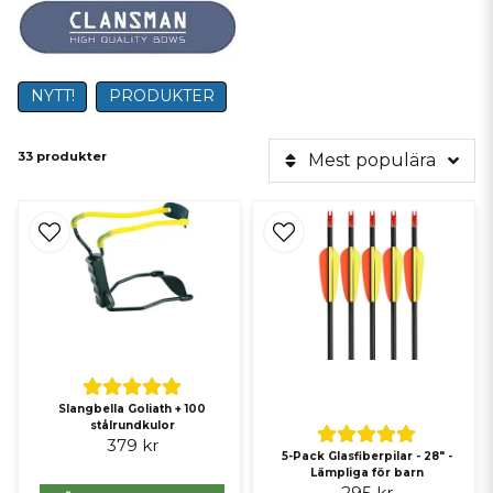
NYTT!
PRODUKTER
33 produkter
Mest populära
Slangbella Goliath + 100
stålrundkulor
379 kr
5-Pack Glasfiberpilar - 28" -
Lämpliga för barn
295 kr