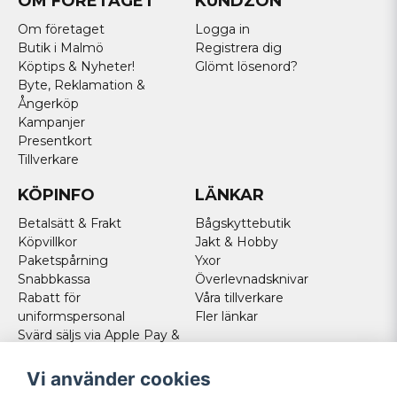
OM FÖRETAGET
KUNDZON
Om företaget
Logga in
Butik i Malmö
Registrera dig
Köptips & Nyheter!
Glömt lösenord?
Byte, Reklamation &
Ångerköp
Kampanjer
Presentkort
Tillverkare
KÖPINFO
LÄNKAR
Betalsätt & Frakt
Bågskyttebutik
Köpvillkor
Jakt & Hobby
Paketspårning
Yxor
Snabbkassa
Överlevnadsknivar
Rabatt för
Våra tillverkare
uniformspersonal
Fler länkar
Svärd säljs via Apple Pay &
Paypal - Köp här!
Norska kunder
Vi använder cookies
Cookies