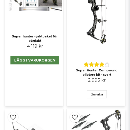
Super hunter - jaktpaket för
bågjakt
4 119 kr
LÄGG I VARUKORGEN
Super Hunter Compound
pilbåge kit - svart
2 995 kr
Bevaka