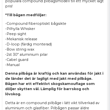
populära compound pilbågsmodell till ett mycket lågt
pris!
*Till bågen medföljer:
-Compound fiberoptiskt bågsikte
-Pilhylla Whisker
-Peep sight
-Mekanisk release
-D-loop (färdig monterad)
-Bow string wax
-2st 30" aluminium pilar
-Cabel guard
-Manual
Denna pilbåga är kraftig och kan användas för jakt i
de länder det är lagligt med jakt med pilbåge.
Bågen har ett effektivt skogskamouflage som
döljer skytten väl. Lämplig för barrskog och
lövskog.
Detta är en compound pilbåge i lätt vikt tillverkad av
aluminium och glasfiber. Pilbågen passar äldre