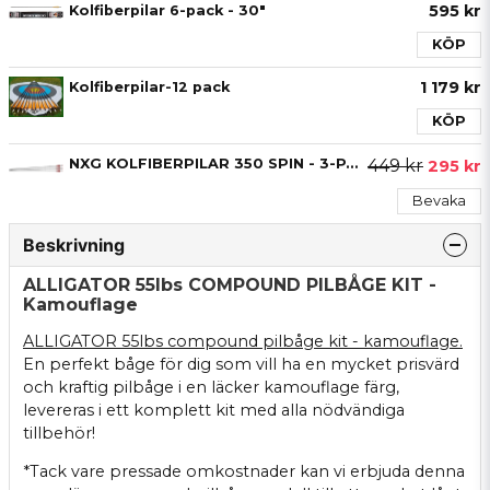
595 kr
Kolfiberpilar 6-pack - 30"
KÖP
1 179 kr
Kolfiberpilar-12 pack
KÖP
NXG KOLFIBERPILAR 350 SPIN - 3-PACK
449 kr
295 kr
Bevaka
Beskrivning
ALLIGATOR 55lbs COMPOUND PILBÅGE KIT -
Kamouflage
ALLIGATOR 55lbs compound pilbåge kit - kamouflage.
En perfekt båge för dig som vill ha en mycket prisvärd
och kraftig pilbåge i en läcker kamouflage färg,
levereras i ett komplett kit med alla nödvändiga
tillbehör!
*Tack vare pressade omkostnader kan vi erbjuda denna