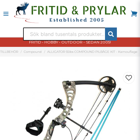
FRITID • HOBBY • OUTDOOR - SEDAN 2005!
 TILLBEHÖR
Compound
ALLIGATOR 55lbs COMPOUND PILBÅGE KIT - Kamouflage