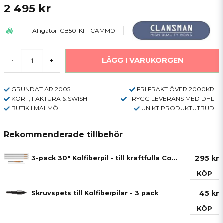
2 495 kr
Alligator-CB50-KIT-CAMMO
LÄGG I VARUKORGEN
-
+
GRUNDAT ÅR 2005
FRI FRAKT ÖVER 2000KR
KORT, FAKTURA & SWISH
TRYGG LEVERANS MED DHL
BUTIK I MALMÖ
UNIKT PRODUKTUTBUD
Rekommenderade tillbehör
295 kr
3-pack 30" Kolfiberpil - till kraftfulla Compoundbågar
KÖP
45 kr
Skruvspets till Kolfiberpilar - 3 pack
KÖP