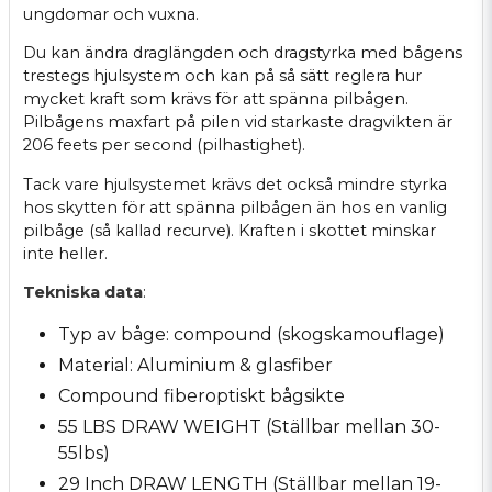
ungdomar och vuxna.
Du kan ändra draglängden och dragstyrka med bågens
trestegs hjulsystem och kan på så sätt reglera hur
mycket kraft som krävs för att spänna pilbågen.
Pilbågens maxfart på pilen vid starkaste dragvikten är
206 feets per second (pilhastighet).
Tack vare hjulsystemet krävs det också mindre styrka
hos skytten för att spänna pilbågen än hos en vanlig
pilbåge (så kallad recurve). Kraften i skottet minskar
inte heller.
Tekniska data
:
Typ av båge: compound (skogskamouflage)
Material: Aluminium & glasfiber
Compound fiberoptiskt bågsikte
55 LBS DRAW WEIGHT (Ställbar mellan 30-
55lbs)
29 Inch DRAW LENGTH (Ställbar mellan 19-