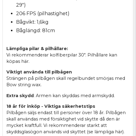
29")
206 FPS (pilhastighet)
Bågvikt: 1,6kg
Båglängd: 81cm
Lämpliga pilar & pilhållare:
Vi rekommenderar
kolfiberpilar 30".
Pilhållare kan
köpas
här
.
Viktigt använda till pilbågen
Strängen på pilbågen skall regelbundet smörjas med
Bow string wax
.
Extra skydd
: Armen kan skyddas med
armskydd
.
18 år för inköp - Viktiga säkerhetstips
Pilbågen säljs endast till personer över 18 år. Pilbågen
skall användas med försiktighet vid skytte då den är
mycket kraftfull. Vi rekommenderar starkt att
skyddsglasögon används vid skyttet (se lämpliga
här
).