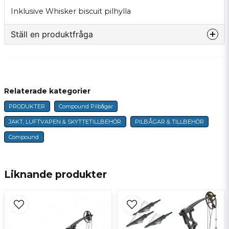
Inklusive Whisker biscuit pilhylla
Ställ en produktfråga
question
Fråga oss något om denna produkten...
Relaterade kategorier
PRODUKTER
Compound Pilbågar
name
Namn
JAKT, LUFTVAPEN & SKYTTETILLBEHÖR
PILBÅGAR & TILLBEHÖR
Compound
email
E-postadress
Liknande produkter
Ja, ni får publicera min fråga