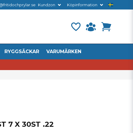
@fritidochprylar.se
Kundzon
Köpinformation
RYGGSÄCKAR
VARUMÄRKEN
T 7 X 30ST .22