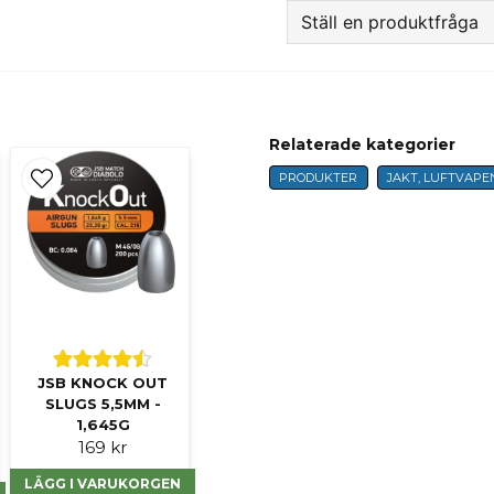
Ställ en produktfråga
question
Fråga oss något om 
Relaterade kategorier
PRODUKTER
JAKT, LUFTVAPE
name
Namn
Ja, ni får publicer
JSB KNOCK OUT
SLUGS 5,5MM -
1,645G
169 kr
LÄGG I VARUKORGEN