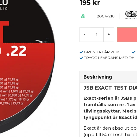
195 kr
2004-210
-
+
GRUNDAT ÅR 2005
TRYGG LEVERANS MED DHL
Beskrivning
JSB EXACT TEST DIA
Exact-serien är JSBs p
framhålls som nr. 1 av
tävlingsskyttar. Med 
tyngdpunkt är Exact id
Exact är den absolut p
(upp till 50m) och har i 