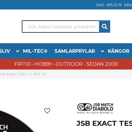
040 - 615 22 51
info
SLIV
MIL-TEC®
SAMLARPRYLAR
KÄNGOR
FRITID • HOBBY • OUTDOOR - SEDAN 2005!
JSB EXACT TEST 7 X 30ST .22
JSB EXACT TES