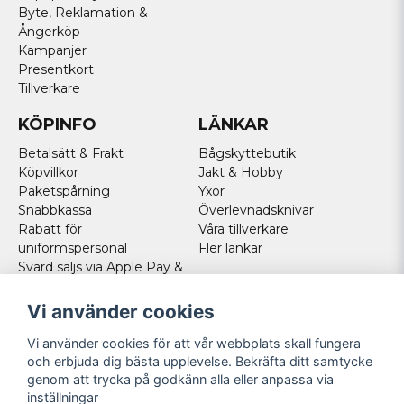
Byte, Reklamation &
Ångerköp
Kampanjer
Presentkort
Tillverkare
KÖPINFO
LÄNKAR
Betalsätt & Frakt
Bågskyttebutik
Köpvillkor
Jakt & Hobby
Paketspårning
Yxor
Snabbkassa
Överlevnadsknivar
Rabatt för
Våra tillverkare
uniformspersonal
Fler länkar
Svärd säljs via Apple Pay &
Paypal - Köp här!
Norska kunder
Vi använder cookies
Cookies
Vi använder cookies för att vår webbplats skall fungera
FÖLJ OSS
och erbjuda dig bästa upplevelse. Bekräfta ditt samtycke
genom att trycka på godkänn alla eller anpassa via
Facebook
inställningar