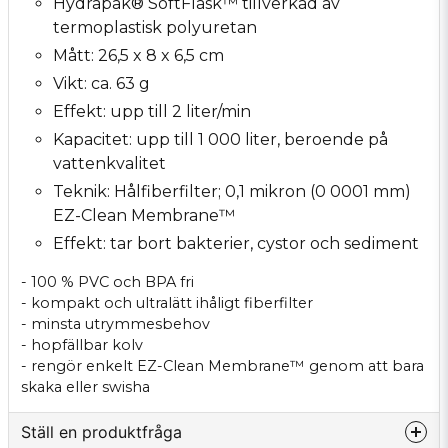
Hydrapak® SoftFlask™ tillverkad av
termoplastisk polyuretan
Mått: 26,5 x 8 x 6,5 cm
Vikt: ca. 63 g
Effekt: upp till 2 liter/min
Kapacitet: upp till 1 000 liter, beroende på
vattenkvalitet
Teknik: Hålfiberfilter; 0,1 mikron (0 0001 mm)
EZ-Clean Membrane™
Effekt: tar bort bakterier, cystor och sediment
- 100 % PVC och BPA fri
- kompakt och ultralätt ihåligt fiberfilter
- minsta utrymmesbehov
- hopfällbar kolv
- rengör enkelt EZ-Clean Membrane™ genom att bara
skaka eller swisha
Ställ en produktfråga