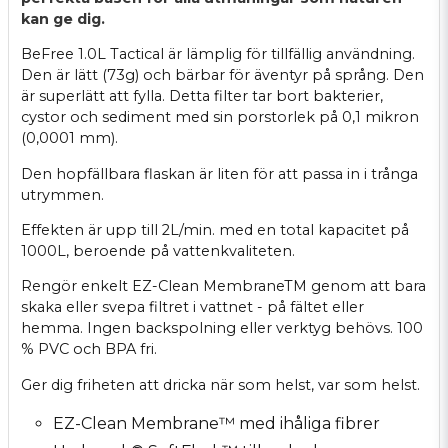
kan ge dig.
BeFree 1.0L Tactical är lämplig för tillfällig användning.
Den är lätt (73g) och bärbar för äventyr på språng. Den
är superlätt att fylla. Detta filter tar bort bakterier,
cystor och sediment med sin porstorlek på 0,1 mikron
(0,0001 mm).
Den hopfällbara flaskan är liten för att passa in i trånga
utrymmen.
Effekten är upp till 2L/min. med en total kapacitet på
1000L, beroende på vattenkvaliteten.
Rengör enkelt EZ-Clean MembraneTM genom att bara
skaka eller svepa filtret i vattnet - på fältet eller
hemma. Ingen backspolning eller verktyg behövs. 100
% PVC och BPA fri.
Ger dig friheten att dricka när som helst, var som helst.
EZ-Clean Membrane™ med ihåliga fibrer