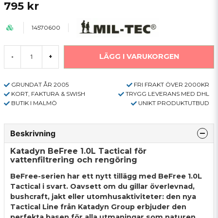
795 kr
14570600
LÄGG I VARUKORGEN
-
+
GRUNDAT ÅR 2005
FRI FRAKT ÖVER 2000KR
KORT, FAKTURA & SWISH
TRYGG LEVERANS MED DHL
BUTIK I MALMÖ
UNIKT PRODUKTUTBUD
Beskrivning
Katadyn BeFree 1.0L Tactical för
vattenfiltrering och rengöring
BeFree-serien har ett nytt tillägg med BeFree 1.0L
Tactical i svart. Oavsett om du gillar överlevnad,
bushcraft, jakt eller utomhusaktiviteter: den nya
Tactical Line från Katadyn Group erbjuder den
perfekta basen för alla utmaningar som naturen