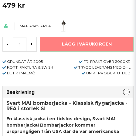
479 kr
MA1-Svart-S-REA
LÄGG I VARUKORGEN
-
+
GRUNDAT ÅR 2005
FRI FRAKT ÖVER 2000KR
KORT, FAKTURA & SWISH
TRYGG LEVERANS MED DHL
BUTIK I MALMÖ
UNIKT PRODUKTUTBUD
Beskrivning
Svart MA1 bomberjacka -
Klassisk flygarjacka -
REA i storlek S!
En klassisk jacka i en tidslös design, Svart MA1
bomberjacka! Bombarjackor kommer
ursprungligen från USA där de var amerikanska