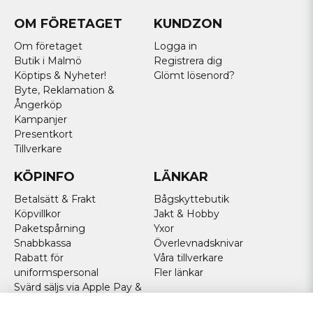
OM FÖRETAGET
KUNDZON
Om företaget
Logga in
Butik i Malmö
Registrera dig
Köptips & Nyheter!
Glömt lösenord?
Byte, Reklamation &
Ångerköp
Kampanjer
Presentkort
Tillverkare
KÖPINFO
LÄNKAR
Betalsätt & Frakt
Bågskyttebutik
Köpvillkor
Jakt & Hobby
Paketspårning
Yxor
Snabbkassa
Överlevnadsknivar
Rabatt för
Våra tillverkare
uniformspersonal
Fler länkar
Svärd säljs via Apple Pay &
Paypal - Köp här!