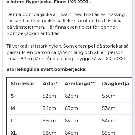
piloters flygarjacka. Finns i XS-XXXL.
Denna bombarjacka är i svart med blixtlås av mässing.
Jackan har flera praktiska fickor samt en blixtlås ficka
på vänsterarmen. Här finns även fickor för pennor.
Bomberjackan är fodrad.
Tillverkad i slitstark nylon. Som exempel på storlekar så
passar M en person ca 1,74cm lång och XL en person
cirka 1,89cm lång. Är du kraftigt byggd så välj XXL/XXXL.
Storleksguide svart bomberjacka:
Storlekar:
Axlar*
Ärmlängd**
Dragkedja
S
52cm
62cm
53cm
M
54cm
63cm
53cm
L
56cm
64cm
54cm
XL
58cm
64cm
55cm