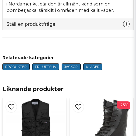
i Nordamerika, där den är allmänt känd som en
bomberjacka, särskilt i områden med kallt väder.
Ställ en produktfråga
question
Fråga oss något om denna produkten...
Relaterade kategorier
PRODUKTER
FRILUFTSLIV
JACKOR
KLÄDER
name
Namn
Liknande produkter
email
E-postadress
-25%
Ja, ni får publicera min fråga