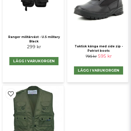
Ranger militärväst - U.S military
Black
Skicka fråga
299 kr
Taktisk känga med side zip -
Patriot boots
595 kr
795 kr
LÄGG I VARUKORGEN
LÄGG I VARUKORGEN