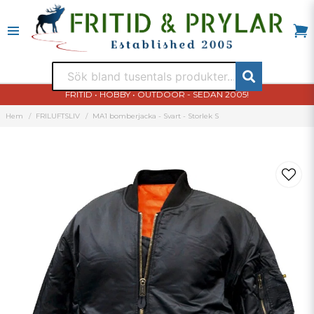
FRITID • HOBBY • OUTDOOR - SEDAN 2005!
Hem
FRILUFTSLIV
MA1 bomberjacka - Svart - Storlek S