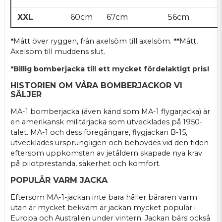
XXL
60cm
67cm
56cm
*
Mått över ryggen, från axelsöm till axelsöm.
**
Mått,
Axelsöm till muddens slut.
*Billig bomberjacka till ett mycket fördelaktigt pris!
HISTORIEN OM VÅRA BOMBERJACKOR VI
SÄLJER
MA-1 bomberjacka (även känd som MA-1 flygarjacka) är
en amerikansk militärjacka som utvecklades på 1950-
talet. MA-1 och dess föregångare, flygjackan B-15,
utvecklades ursprungligen och behövdes vid den tiden
eftersom uppkomsten av jetåldern skapade nya krav
på pilotprestanda, säkerhet och komfort.
POPULÄR VARM JACKA
Eftersom MA-1-jackan inte bara håller bäraren varm
utan är mycket bekväm är jackan mycket populär i
Europa och Australien under vintern. Jackan bärs också