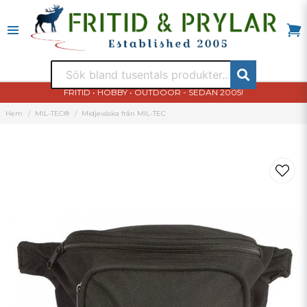
FRITID • HOBBY • OUTDOOR - SEDAN 2005!
Hem
MIL-TEC®
Midjeväska från MIL-TEC