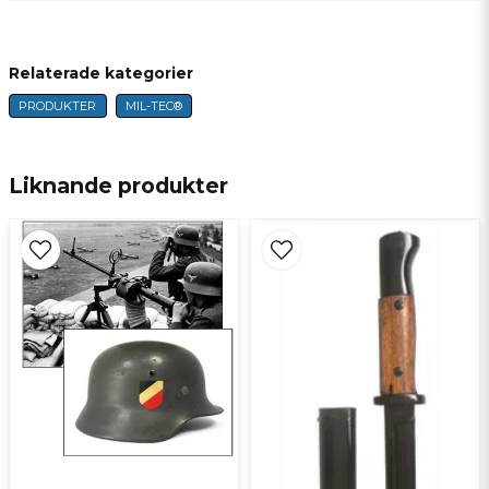
question
Fråga oss något om denna produkten...
Relaterade kategorier
PRODUKTER
MIL-TEC®
name
Namn
Liknande produkter
email
E-postadress
Ja, ni får publicera min fråga