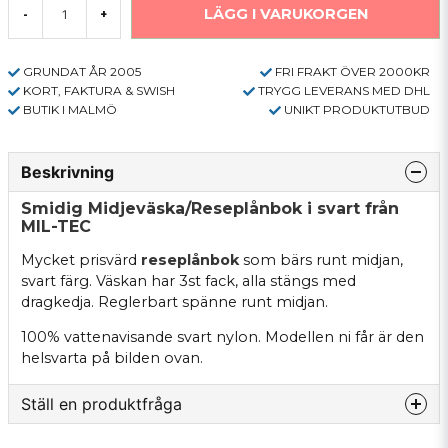
LÄGG I VARUKORGEN
-
+
GRUNDAT ÅR 2005
FRI FRAKT ÖVER 2000KR
KORT, FAKTURA & SWISH
TRYGG LEVERANS MED DHL
BUTIK I MALMÖ
UNIKT PRODUKTUTBUD
Beskrivning
Smidig Midjeväska/Reseplånbok i svart från
MIL-TEC
Mycket prisvärd
reseplånbok
som bärs runt midjan,
svart färg. Väskan har 3st fack, alla stängs med
dragkedja. Reglerbart spänne runt midjan.
100% vattenavisande svart nylon. Modellen ni får är den
helsvarta på bilden ovan.
Ställ en produktfråga