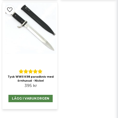
Tysk WWII K98 paradkniv med
örnhuvud - Nickel
395 kr
LÄGG I VARUKORGEN