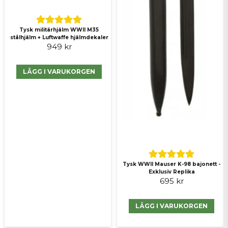
Skicka fråga
Tysk militärhjälm WWII M35
stålhjälm + Luftwaffe hjälmdekaler
949 kr
LÄGG I VARUKORGEN
Tysk WWII Mauser K-98 bajonett -
Exklusiv Replika
695 kr
LÄGG I VARUKORGEN