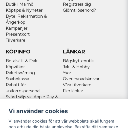
Butik i Malmö
Registrera dig
Köptips & Nyheter!
Glömt lösenord?
Byte, Reklamation &
Ångerköp
Kampanjer
Presentkort
Tillverkare
KÖPINFO
LÄNKAR
Betalsätt & Frakt
Bågskyttebutik
Köpvillkor
Jakt & Hobby
Paketspårning
Yxor
Snabbkassa
Överlevnadsknivar
Rabatt för
Våra tillverkare
uniformspersonal
Fler länkar
Svärd säljs via Apple Pay &
Paypal - Köp här!
Norska kunder
Vi använder cookies
Cookies
Vi använder cookies för att vår webbplats skall fungera
FÖLJ OSS
och erbjuda dig bästa upplevelse. Bekräfta ditt samtycke