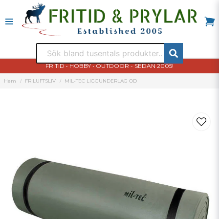
FRITID • HOBBY • OUTDOOR - SEDAN 2005!
Hem
FRILUFTSLIV
MIL-TEC LIGGUNDERLAG OD