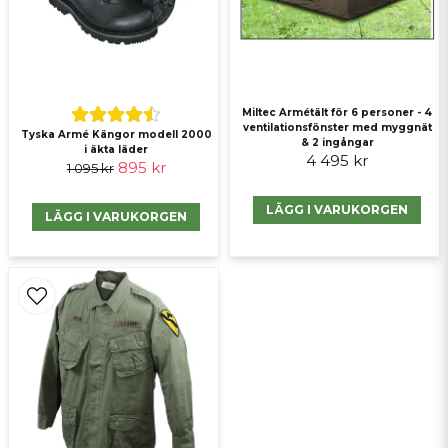
Skicka fråga
Miltec Armétält för 6 personer - 4
ventilationsfönster med myggnät
Tyska Armé Kängor modell 2000
& 2 ingångar
i äkta läder
4 495 kr
895 kr
1 095 kr
LÄGG I VARUKORGEN
LÄGG I VARUKORGEN