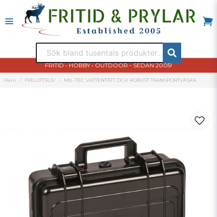
FRITID • HOBBY • OUTDOOR - SEDAN 2005!
Hem
FRILUFTSLIV
MIL-TEC VATTENTÄTT OCH ROBUST TRANSPORTVÄSKA