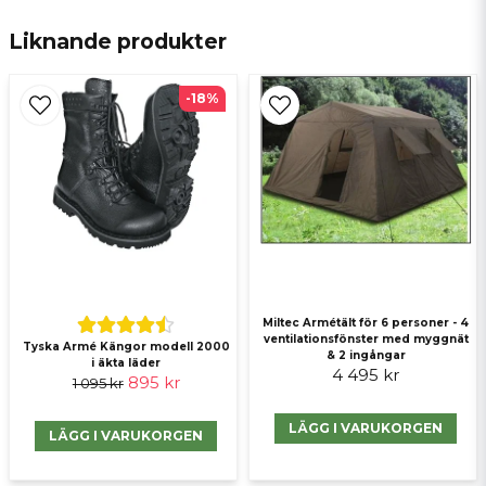
email
E-postadress
Liknande produkter
-18%
Ja, ni får publicera min fråga
Miltec Armétält för 6 personer - 4
Skicka fråga
ventilationsfönster med myggnät
Tyska Armé Kängor modell 2000
& 2 ingångar
i äkta läder
4 495 kr
895 kr
1 095 kr
LÄGG I VARUKORGEN
LÄGG I VARUKORGEN