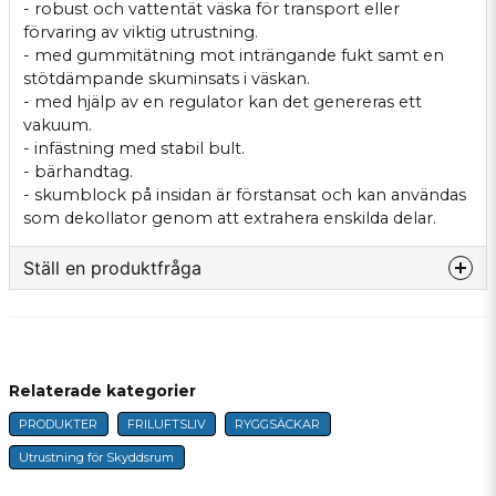
- robust och vattentät väska för transport eller
förvaring av viktig utrustning.
- med gummitätning mot inträngande fukt samt en
stötdämpande skuminsats i väskan.
- med hjälp av en regulator kan det genereras ett
vakuum.
- infästning med stabil bult.
- bärhandtag.
- skumblock på insidan är förstansat och kan användas
som dekollator genom att extrahera enskilda delar.
Ställ en produktfråga
question
Fråga oss något om denna produkten...
Relaterade kategorier
PRODUKTER
FRILUFTSLIV
RYGGSÄCKAR
name
Namn
Utrustning för Skyddsrum