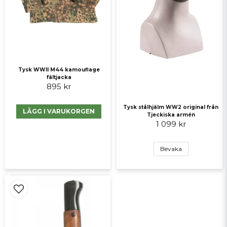
Skicka fråga
Tysk WWII M44 kamouflage
fältjacka
895 kr
Tysk stålhjälm WW2 original från
LÄGG I VARUKORGEN
Tjeckiska armén
1 099 kr
Bevaka