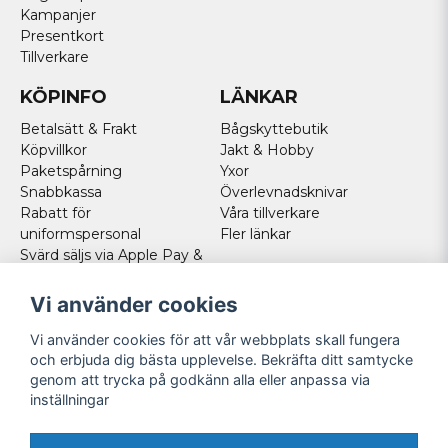
Kampanjer
Presentkort
Tillverkare
KÖPINFO
LÄNKAR
Betalsätt & Frakt
Bågskyttebutik
Köpvillkor
Jakt & Hobby
Paketspårning
Yxor
Snabbkassa
Överlevnadsknivar
Rabatt för
Våra tillverkare
uniformspersonal
Fler länkar
Svärd säljs via Apple Pay &
Paypal - Köp här!
Norska kunder
Vi använder cookies
Cookies
Vi använder cookies för att vår webbplats skall fungera
FÖLJ OSS
och erbjuda dig bästa upplevelse. Bekräfta ditt samtycke
genom att trycka på godkänn alla eller anpassa via
Facebook
inställningar
Instagram
Youtube