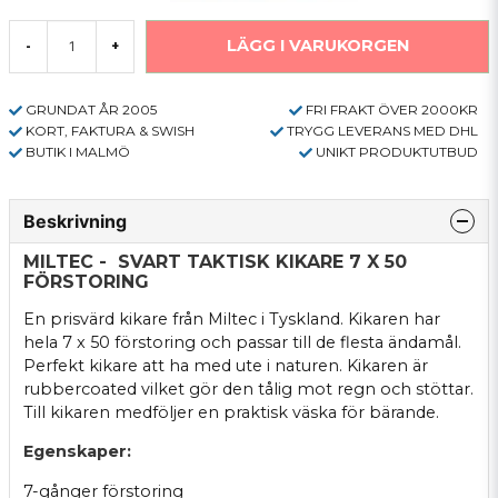
LÄGG I VARUKORGEN
-
+
GRUNDAT ÅR 2005
FRI FRAKT ÖVER 2000KR
KORT, FAKTURA & SWISH
TRYGG LEVERANS MED DHL
BUTIK I MALMÖ
UNIKT PRODUKTUTBUD
Beskrivning
MILTEC - SVART TAKTISK KIKARE 7 X 50
FÖRSTORING
En prisvärd kikare från Miltec i Tyskland. Kikaren har
hela 7 x 50 förstoring och passar till de flesta ändamål.
Perfekt kikare att ha med ute i naturen. Kikaren är
rubbercoated vilket gör den tålig mot regn och stöttar.
Till kikaren medföljer en praktisk väska för bärande.
Egenskaper:
7-gånger förstoring