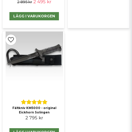
2 495 kr
2 895 kr
LÄGG I VARUKORGEN
Fältkniv KM5000 - original
Eickhorn Solingen
2 795 kr