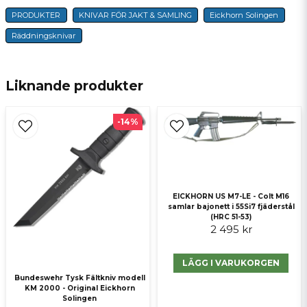
PRODUKTER
KNIVAR FÖR JAKT & SAMLING
Eickhorn Solingen
name
Namn
Räddningsknivar
email
E-postadress
Liknande produkter
-14%
Ja, ni får publicera min fråga
EICKHORN US M7-LE - Colt M16
samlar bajonett i 55Si7 fjäderstål
(HRC 51-53)
2 495 kr
LÄGG I VARUKORGEN
Skicka fråga
Bundeswehr Tysk Fältkniv modell
KM 2000 - Original Eickhorn
Solingen