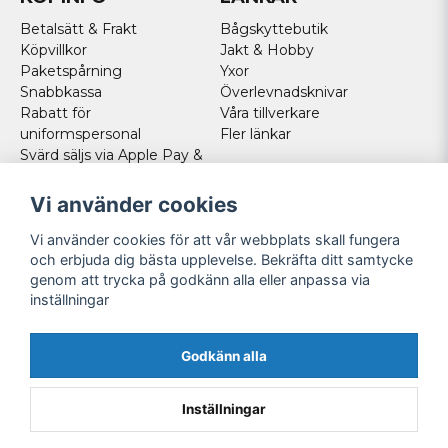
Betalsätt & Frakt
Bågskyttebutik
Köpvillkor
Jakt & Hobby
Paketspårning
Yxor
Snabbkassa
Överlevnadsknivar
Rabatt för
Våra tillverkare
uniformspersonal
Fler länkar
Svärd säljs via Apple Pay &
Paypal - Köp här!
Norska kunder
Vi använder cookies
Cookies
Vi använder cookies för att vår webbplats skall fungera
FÖLJ OSS
och erbjuda dig bästa upplevelse. Bekräfta ditt samtycke
genom att trycka på godkänn alla eller anpassa via
Facebook
inställningar
Instagram
Youtube
Godkänn alla
Twitter
Inställningar