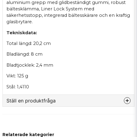
aluminium grepp med glidbeständigt gummi, robust
bältesklämma, Liner Lock System med
säkerhetsstopp, integrerad bältesskärare och en kraftig
glasbrytare.
Tekniskdata:
Total längd: 20,2 cm
Bladlängd: 8 cm
Bladtjocklek: 2,4 mm
Vikt: 125 g
Stål: 1,4110
Ställ en produktfråga
question
Fråga oss något om denna produkten...
Relaterade kategorier