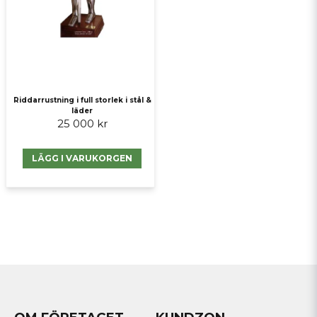
Riddarrustning i full storlek i stål &
läder
25 000 kr
LÄGG I VARUKORGEN