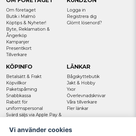
OM FÖRETAGET
KUNDZON
Om företaget
Logga in
Butik i Malmö
Registrera dig
Köptips & Nyheter!
Glömt lösenord?
Byte, Reklamation &
Ångerköp
Kampanjer
Presentkort
Tillverkare
KÖPINFO
LÄNKAR
Betalsätt & Frakt
Bågskyttebutik
Köpvillkor
Jakt & Hobby
Paketspårning
Yxor
Snabbkassa
Överlevnadsknivar
Rabatt för
Våra tillverkare
uniformspersonal
Fler länkar
Svärd säljs via Apple Pay &
Paypal - Köp här!
Norska kunder
Vi använder cookies
Cookies