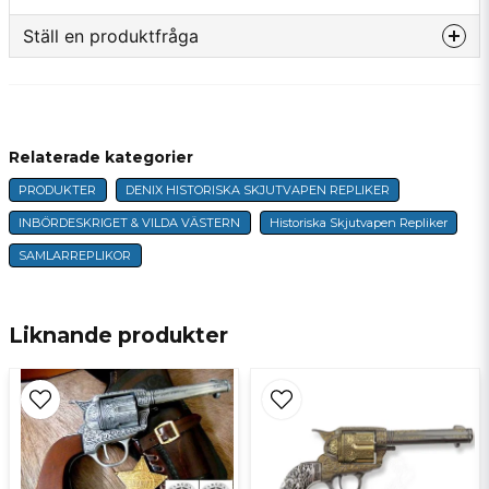
Ställ en produktfråga
question
Fråga oss något om denna produkten...
Relaterade kategorier
PRODUKTER
DENIX HISTORISKA SKJUTVAPEN REPLIKER
name
Namn
INBÖRDESKRIGET & VILDA VÄSTERN
Historiska Skjutvapen Repliker
SAMLARREPLIKOR
email
E-postadress
Liknande produkter
Ja, ni får publicera min fråga