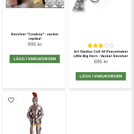
Skicka fråga
Revolver "Cowboy" - vacker
replika!
995 kr
Art Gladius Colt 45 Peacemaker
Little Big Horn - Vacker Revolver
LÄGG I VARUKORGEN
695 kr
LÄGG I VARUKORGEN