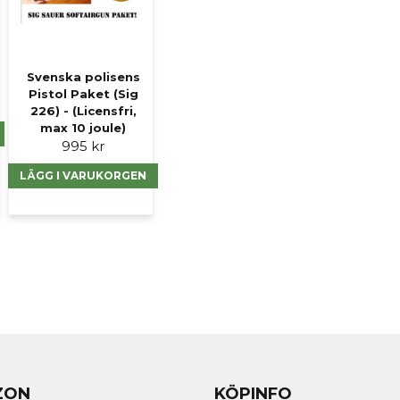
Ja, ni får publicer
Svenska polisens
Pistol Paket (Sig
226) - (Licensfri,
max 10 joule)
995 kr
LÄGG I VARUKORGEN
ZON
KÖPINFO