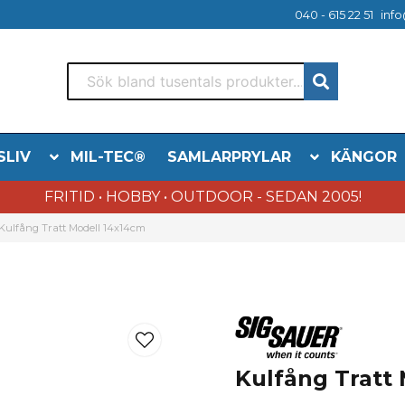
040 - 615 22 51
info
SLIV
MIL-TEC®
SAMLARPRYLAR
KÄNGOR
FRITID • HOBBY • OUTDOOR - SEDAN 2005!
Kulfång Tratt Modell 14x14cm
Kulfång Tratt