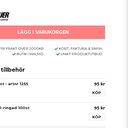
LÄGG I VARUKORGEN
FRI FRAKT ÖVER 2000KR
KORT, FAKTURA & SWISH
BUTIK I MALMÖ
UNIKT PRODUKTUTBUD
illbehör
95 kr
t - artnr 1255
KÖP
95 kr
0-ringad 100st
KÖP