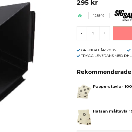
295 kr
125549
-
+
GRUNDAT ÅR 2005
TRYGG LEVERANS MED DHL
Rekommenderade t
Papperstavlor 100s
Hatsan måltavla 1