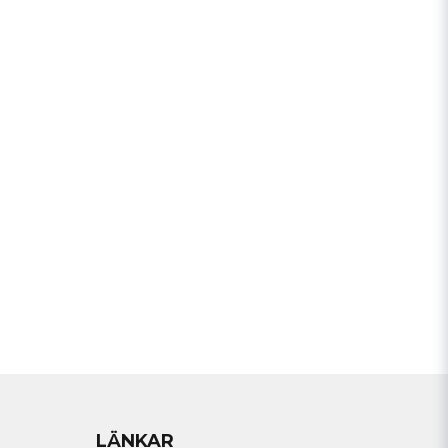
a min fråga
Skicka fråga
LÄNKAR