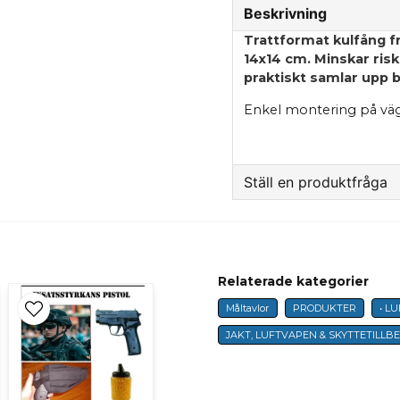
Beskrivning
Trattformat kulfång f
14x14 cm. Minskar ris
praktiskt samlar upp b
Enkel montering på vägg
Ställ en produktfråga
question
Fråga oss något om 
Relaterade kategorier
Måltavlor
PRODUKTER
• L
name
Namn
JAKT, LUFTVAPEN & SKYTTETILLB