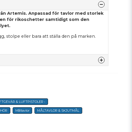
rån Artemis. Anpassad för tavlor med storlek
ken för rikoschetter samtidigt som den
lyet.
, stolpe eller bara att ställa den på marken.
denna produkten...
UFTGEVÄR & LUFTPISTOLER •
email
E-postadress
EHÖR
Måltavlor
MÅLTAVLOR & SKJUTMÅL