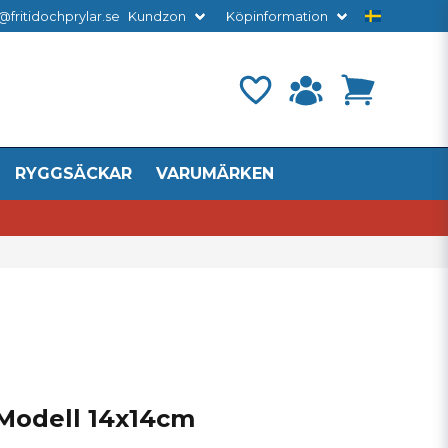
@fritidochprylar.se
Kundzon
Köpinformation
RYGGSÄCKAR
VARUMÄRKEN
 Modell 14x14cm