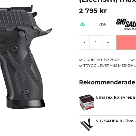
2 795 kr
112156
-
+
GRUNDAT ÅR 2005
TRYGG LEVERANS MED DHL
Rekommenderade t
Umarex kolsyrepa
SIG SAUER X-Five 