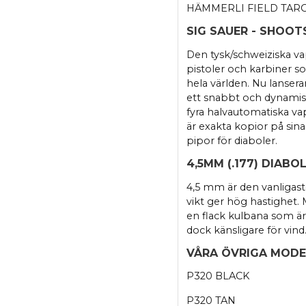
HÄMMERLI FIELD TAR
SIG SAUER - SHOOTS
Den tysk/schweiziska va
pistoler och karbiner so
hela världen. Nu lanser
ett snabbt och dynamisk
fyra halvautomatiska v
är exakta kopior på sina
pipor för diaboler.
4,5MM (.177) DIABO
4,5 mm är den vanligaste
vikt ger hög hastighet.
en flack kulbana som är
dock känsligare för vind
VÅRA ÖVRIGA MODEL
P320 BLACK
P320 TAN