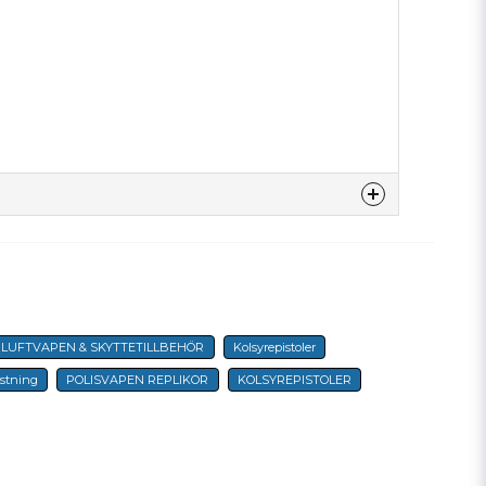
denna produkten...
, LUFTVAPEN & SKYTTETILLBEHÖR
Kolsyrepistoler
email
E-postadress
ustning
POLISVAPEN REPLIKOR
KOLSYREPISTOLER
a min fråga