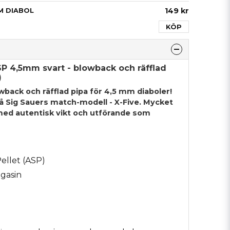
149 kr
M DIABOL
KÖP
SP 4,5mm svart -
blowback och räfflad
)
back och räfflad pipa för 4,5 mm diaboler!
å Sig Sauers match-modell - X-Five. Mycket
med autentisk vikt och utförande som
ellet (ASP)
gasin