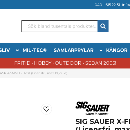
040 - 615 22 51
info
SLIV
MIL-TEC®
SAMLARPRYLAR
KÄNGOR
FRITID • HOBBY • OUTDOOR - SEDAN 2005!
SP 4,5MM, BLACK (Licensfri, max 10 joule)
SIG SAUER X-F
(Licensfri, max