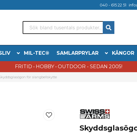
040 - 615 22 51
info
SLIV
MIL-TEC®
SAMLARPRYLAR
KÄNGOR
FRITID • HOBBY • OUTDOOR - SEDAN 2005!
Skyddsglasögon för slangbellskytte
Skyddsglasögo