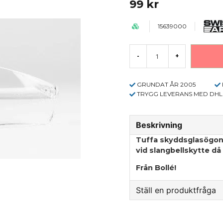
99 kr
15639000
-
+
GRUNDAT ÅR 2005
TRYGG LEVERANS MED DHL
Beskrivning
Tuffa skyddsglasögon.
vid slangbellskytte d
Från Bollé!
Ställ en produktfråga
question
Fråga oss något om 