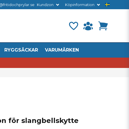
@fritidochprylar.se
Kundzon
Köpinformation
RYGGSÄCKAR
VARUMÄRKEN
n för slangbellskytte