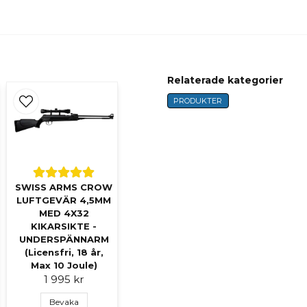
name
Namn
Relaterade kategorier
PRODUKTER
Ja, ni får publicer
SWISS ARMS CROW
LUFTGEVÄR 4,5MM
MED 4X32
KIKARSIKTE -
UNDERSPÄNNARM
(Licensfri, 18 år,
Max 10 Joule)
1 995 kr
Bevaka