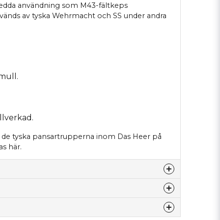
tbredda användning som M43-fältkeps
vänds av tyska Wehrmacht och SS under andra
mull.
llverkad.
 de tyska pansartrupperna inom Das Heer på
as
här
.
de
för 6 månader sedan
denna produkten...