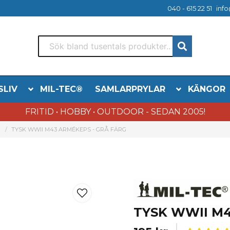
040 - 615 22 51
info
SLIV
MIL-TEC®
SAMLARPRYLAR
KÄNGOR
FRITID • HOBBY • OUTDOOR - SEDAN 2005!
r
TYSK WWII M43 ARMÉKEPS - GRÅ FÄRG
TYSK WWII M4