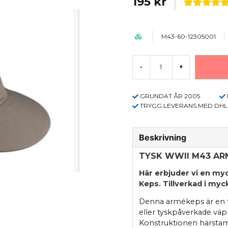
195 kr
M43-60-12305001
-
+
GRUNDAT ÅR 2005
TRYGG LEVERANS MED DHL
Beskrivning
TYSK WWII M43 ARM
Här erbjuder vi en my
Keps. Tillverkad i myc
Denna armékeps är en ty
eller tyskpåverkade väpn
Konstruktionen härstam