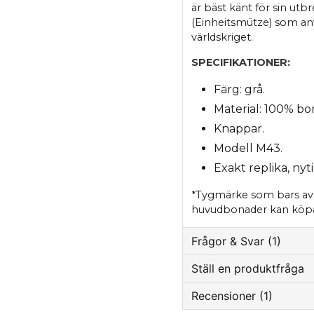
är bäst känt för sin u
(Einheitsmütze) som an
världskriget.
SPECIFIKATIONER:
Färg: grå.
Material: 100% bo
Knappar.
Modell M43.
Exakt replika, nyti
*Tygmärke som bars av
huvudbonader kan köp
Frågor & Svar (1)
Ställ en produktfråga
Marcus Renberg fråga
Recensioner (1)
question
Ska de inte vara i ylle?
Fråga oss något om 