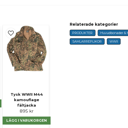
Butiken svarade
Hans
Hej!
för 9 månader sedan
Inte för de pengarna.
Relaterade kategorier
name
Namn
Mvh, Martin
PRODUKTER
Huvudbonader & 
SAMLARREPLIKOR
WWII
Ja, ni får publicer
Tysk WWII M44
kamouflage
fältjacka
895 kr
LÄGG I VARUKORGEN