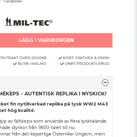
1 omdömen
LÄGG I VARUKORGEN
FRI FRAKT ÖVER 2000KR
KORT, FAKTURA & SWISH
BUTIK I MALMÖ
UNIKT PRODUKTUTBUD
ÉKEPS - AUTENTISK REPLIKA I NYSKICK!
cket fin nytillverkad replika på tysk WW2 M43
ket hög kvalité.
p av fältkeps som används av flera tysktalande
ade styrkor från 1800-talet till nu.
mar från det kejserliga Österrike-Ungern, men