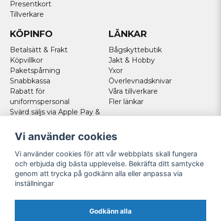
Presentkort
Tillverkare
KÖPINFO
LÄNKAR
Betalsätt & Frakt
Bågskyttebutik
Köpvillkor
Jakt & Hobby
Paketspårning
Yxor
Snabbkassa
Överlevnadsknivar
Rabatt för
Våra tillverkare
uniformspersonal
Fler länkar
Svärd säljs via Apple Pay &
Paypal - Köp här!
Norska kunder
Vi använder cookies
Cookies
Vi använder cookies för att vår webbplats skall fungera
FÖLJ OSS
och erbjuda dig bästa upplevelse. Bekräfta ditt samtycke
genom att trycka på godkänn alla eller anpassa via
Facebook
inställningar
Instagram
Youtube
Godkänn alla
Twitter