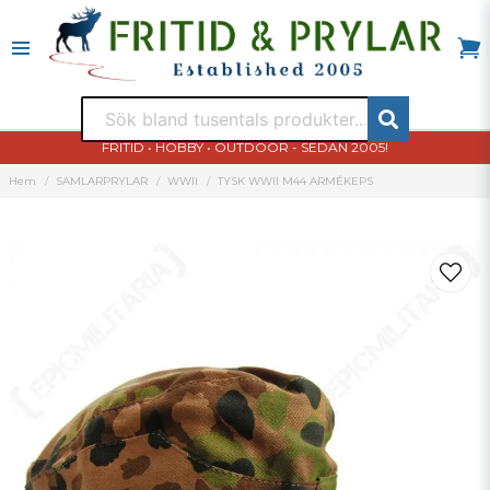
FRITID • HOBBY • OUTDOOR - SEDAN 2005!
Hem
SAMLARPRYLAR
WWII
TYSK WWII M44 ARMÉKEPS