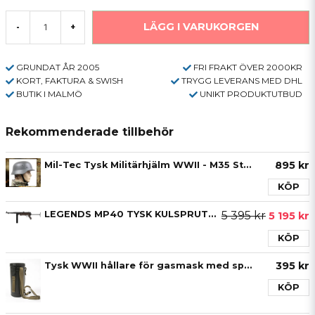
LÄGG I VARUKORGEN
-
+
GRUNDAT ÅR 2005
FRI FRAKT ÖVER 2000KR
KORT, FAKTURA & SWISH
TRYGG LEVERANS MED DHL
BUTIK I MALMÖ
UNIKT PRODUKTUTBUD
Rekommenderade tillbehör
895 kr
Mil-Tec Tysk Militärhjälm WWII - M35 Stålhjälm
KÖP
LEGENDS MP40 TYSK KULSPRUTEPISTOL 4,5MM (LICENSFRI, MAX 10 JOULE)
5 395 kr
5 195 kr
KÖP
395 kr
Tysk WWII hållare för gasmask med spännband
KÖP