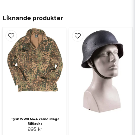
Mvh, Martin
email
E-postadress
Liknande produkter
Ja, ni får publicera min fråga
Skicka fråga
Tysk WWII M44 kamouflage
fältjacka
895 kr