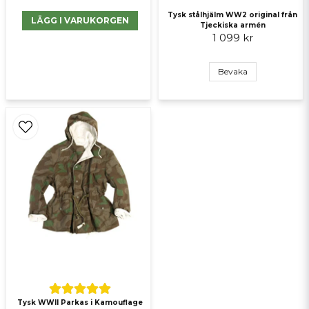
Tysk stålhjälm WW2 original från
LÄGG I VARUKORGEN
Tjeckiska armén
1 099 kr
Bevaka
Tysk WWII Parkas i Kamouflage