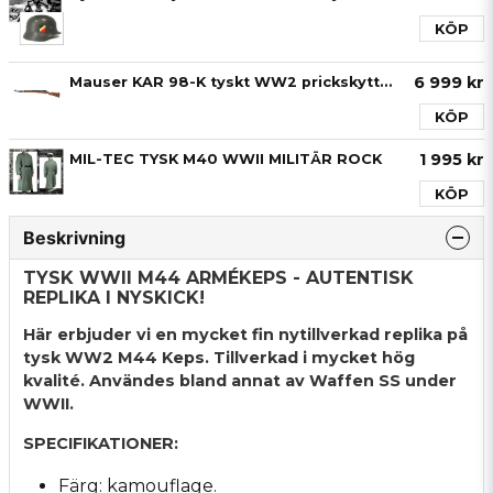
KÖP
6 999 kr
Mauser KAR 98-K tyskt WW2 prickskyttegevär i stål och trä - unik replika!
KÖP
1 995 kr
MIL-TEC TYSK M40 WWII MILITÄR ROCK
KÖP
Beskrivning
TYSK WWII M44 ARMÉKEPS - AUTENTISK
REPLIKA I NYSKICK!
Här erbjuder vi en mycket fin nytillverkad replika på
tysk WW2 M44 Keps. Tillverkad i mycket hög
kvalité. Användes bland annat av Waffen SS under
WWII.
SPECIFIKATIONER:
Färg: kamouflage.