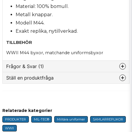
Material: 100% bomull.
Metall knappar.
Modell M44.
Exakt replika, nytillverkad.
TILLBEHÖR
WWII M44 byxor
, matchande uniformsbyxor
Frågor & Svar (1)
Ställ en produktfråga
Kasper frågade
för 2 år sedan
question
Hejsan! Har ni denna prudukten i lager i eran butik
Fråga oss något om denna produkten...
Butiken svarade
Hej!
Relaterade kategorier
PRODUKTER
MIL-TEC®
Militära uniformer
SAMLARREPLIKOR
Ja , det har vi.
name
Namn
WWII