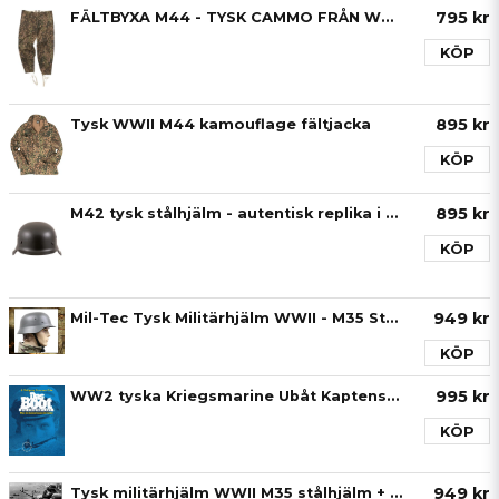
795 kr
FÄLTBYXA M44 - TYSK CAMMO FRÅN WWII
KÖP
895 kr
Tysk WWII M44 kamouflage fältjacka
KÖP
895 kr
M42 tysk stålhjälm - autentisk replika i stål & läder
KÖP
949 kr
Mil-Tec Tysk Militärhjälm WWII - M35 Stålhjälm - Das Heer - med hjälmmärken
KÖP
995 kr
WW2 tyska Kriegsmarine Ubåt Kaptenshatt - från filmklassikern "Das Boot"
KÖP
949 kr
Tysk militärhjälm WWII M35 stålhjälm + Luftwaffe hjälmdekaler